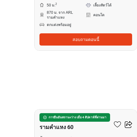
2
50 ม.
เลี้ยงสัตว์ได้
870 ม. จาก ARL
คอนโด
รามคำแหง
ตกแต่งพร้อมอยู่
สอบถามตอนนี้
8
แบงค์คอก ฮอไรซอน
การยืนยันสถานะว่าง เมื่อ 4 สัปดาห์ที่ผ่านมา
รามคำแหง 60