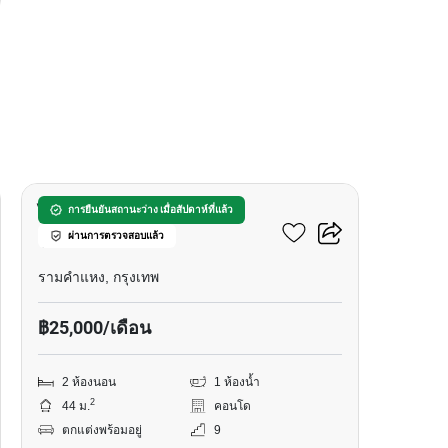
10
ไนท์บริดจ์ คอลลาจ
การยืนยันสถานะว่าง เมื่อสัปดาห์ที่แล้ว
ผ่านการตรวจสอบแล้ว
รามคำแหง
รามคำแหง, กรุงเทพ
฿25,000/เดือน
2 ห้องนอน
1 ห้องน้ำ
2
44 ม.
คอนโด
ตกแต่งพร้อมอยู่
9