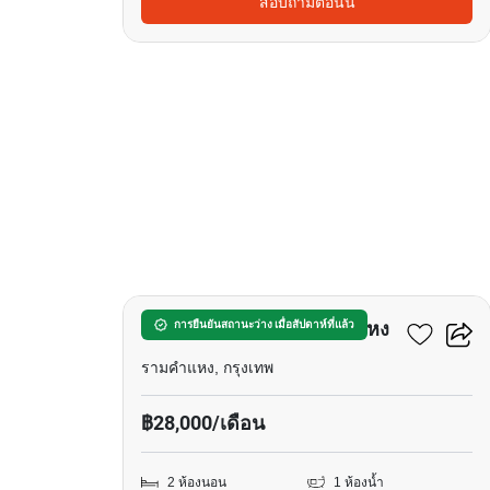
สอบถามตอนนี้
6
เมทริส พระราม 9-รามคำแหง
การยืนยันสถานะว่าง เมื่อสัปดาห์ที่แล้ว
รามคำแหง, กรุงเทพ
฿28,000/เดือน
2 ห้องนอน
1 ห้องน้ำ