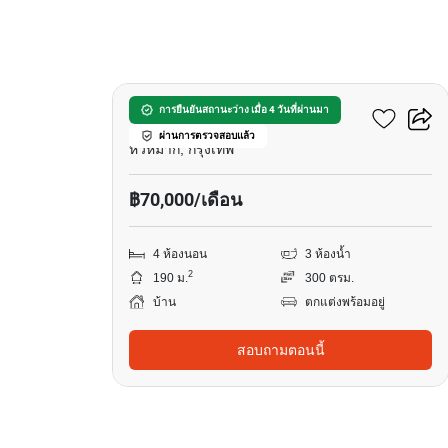
21
เศรษฐสิริ กรุงเทพกรีฑา
การยืนยันสถานะว่าง เมื่อ 4 วันที่ผ่านมา
ผ่านการตรวจสอบแล้ว
หัวหมาก, กรุงเทพ
฿70,000/เดือน
4 ห้องนอน
3 ห้องน้ำ
2
190 ม.
300 ตรม.
บ้าน
ตกแต่งพร้อมอยู่
สอบถามตอนนี้