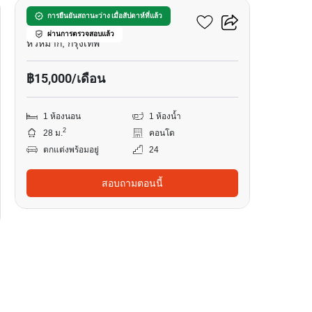
เดอะ ลิฟวิ่น รามคำแหง
การยืนยันสถานะว่าง เมื่อสัปดาห์ที่แล้ว
ผ่านการตรวจสอบแล้ว
หัวหมาก, กรุงเทพ
฿15,000/เดือน
1 ห้องนอน
1 ห้องน้ำ
2
28 ม.
คอนโด
ตกแต่งพร้อมอยู่
24
สอบถามตอนนี้