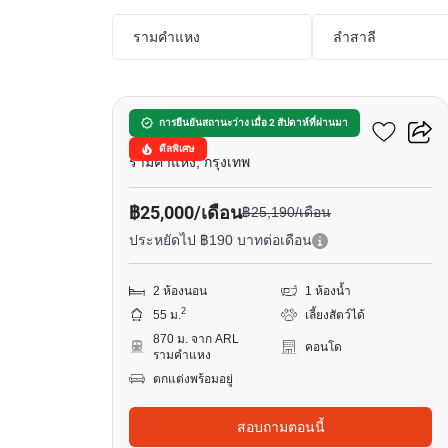
รามคำแหง
ลำสาลี
9
เมทริส พระราม 9-รามคำแหง
การยืนยันสถานะว่าง เมื่อ 2 สัปดาห์ที่ผ่านมา
ดีลพิเศษ
รามคำแหง, กรุงเทพ
฿25,000/เดือน
฿25,190/เดือน
ประหยัดไป ฿190 บาทต่อเดือน
2 ห้องนอน
1 ห้องน้ำ
2
55 ม.
เลี้ยงสัตว์ได้
870 ม. จาก ARL
คอนโด
รามคำแหง
ตกแต่งพร้อมอยู่
สอบถามตอนนี้