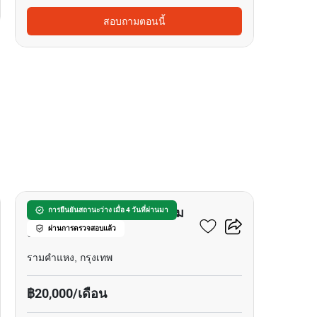
สอบถามตอนนี้
12
อินสไปร์ เพลส คอนโดมิเนียม
การยืนยันสถานะว่าง เมื่อ 4 วันที่ผ่านมา
ผ่านการตรวจสอบแล้ว
เอแบค พระราม9
รามคำแหง, กรุงเทพ
฿20,000/เดือน