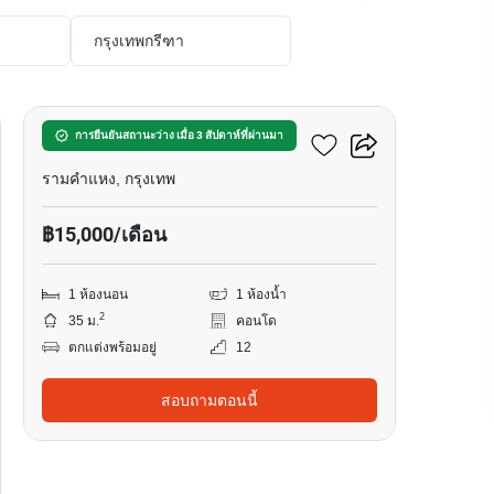
กรุงเทพกรีฑา
8
นิช โมโน รามคําแหง
การยืนยันสถานะว่าง เมื่อ 3 สัปดาห์ที่ผ่านมา
รามคำแหง, กรุงเทพ
฿15,000/เดือน
1 ห้องนอน
1 ห้องน้ำ
2
35 ม.
คอนโด
ตกแต่งพร้อมอยู่
12
สอบถามตอนนี้