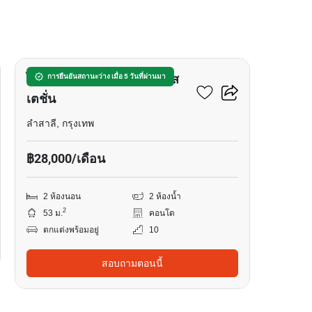
29
ไอดีโอ รามคำแหง-ลำสาลี ส
การยืนยันสถานะว่าง เมื่อ 5 วันที่ผ่านมา
เตชั่น
ลำสาลี, กรุงเทพ
฿28,000/เดือน
2 ห้องนอน
2 ห้องน้ำ
2
53 ม.
คอนโด
ตกแต่งพร้อมอยู่
10
สอบถามตอนนี้