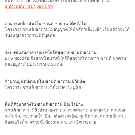
ค้นหาราคาเช่าเฉลี่ยของอสังหาริมทรัพย์ใน ซานติ ซาดาน:
3 ห้องนอน - 117,500 บาท
สามารถเลี้ยงสัตว์ใน ซานติ ซาดาน ได้หรือไม่
โครงการ ซานติ ซาดานไม่อนุญาตให้นำสัตว์เลี้ยงเข้า เว้นแต่ว่าจะได้
รับอนุญาตจากฝ่ายนิติบุคคล
ระบบขนส่งสาธารณะที่ใกล้ที่สุดจาก ซานติ ซาดาน
BTS ทองหล่อ คือสถานีขนส่งที่ใกล้ที่สุดจากโครงการ ซานติ ซาดาน
และอยู่ห่างไปประมาณ 0.38 กม.
จำนวนยูนิตทั้งหมดใน ซานติ ซาดาน มีกี่ยูนิต
โครงการ ซานติ ซาดาน มีทั้งหมด 75 ยูนิต
พื้นที่ส่วนกลางใน ซานติ ซาดาน มีอะไรบ้าง
ซานติ ซาดาน มีสิ่งอำนวยความสะดวกต่างๆ มากมาย เช่น ลานจอด
รถในร่ม, สระว่ายน้ำ, ยิม, กล้องวงจรปิด, มุมฟิตเนส, สนามเด็กเล่น,
ห้องอบไอน้ำ, จากุซซี่, ห้องสัมมนา, และอีกมายมาย