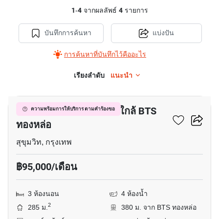
1
-
4
จากผลลัพธ์
4
รายการ
บันทึกการค้นหา
แบ่งปัน
การค้นหาที่บันทึกไว้คืออะไร
เรียงลำดับ
แนะนำ
15
อพาร์ทเมนต์ 3-ห้องนอน ใกล้ BTS
ความพร้อมการให้บริการ ตามคำร้องขอ
ทองหล่อ
สุขุมวิท, กรุงเทพ
฿95,000/เดือน
3 ห้องนอน
4 ห้องน้ำ
2
285 ม.
380 ม. จาก BTS ทองหล่อ