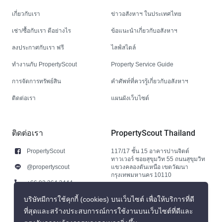
เกี่ยวกับเรา
ข่าวอสังหาฯ ในประเทศไทย
เช่า/ซื้อกับเรา ดีอย่างไร
ข้อแนะนำเกี่ยวกับอสังหาฯ
ลงประกาศกับเรา ฟรี
ไลฟ์สไตล์
ทำงานกับ PropertyScout
Property Service Guide
การจัดการทรัพย์สิน
คำศัพท์ที่ควรรู้เกี่ยวกับอสังหาฯ
ติดต่อเรา
แผนผังเว็บไซต์
ติดต่อเรา
PropertyScout Thailand
PropertyScout
117/17 ชั้น 15 อาคารปานจิตต์
ทาวเวอร์ ซอยสุขุมวิท 55 ถนนสุขุมวิท
@propertyscout
แขวงคลองตันเหนือ เขตวัฒนา
กรุงเทพมหานคร 10110
+66 92 264 3444
+66 92 264 3444
บริษัทมีการใช้คุกกี้ (cookies) บนเว็บไซต์ เพื่อให้บริการที่ดี
ที่สุดและสร้างประสบการณ์การใช้งานบนเว็บไซต์ที่ดีและ
contact@propertyscout.co.th