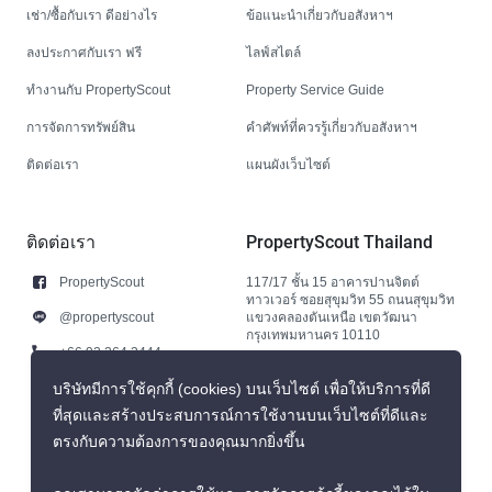
เช่า/ซื้อกับเรา ดีอย่างไร
ข้อแนะนำเกี่ยวกับอสังหาฯ
ลงประกาศกับเรา ฟรี
ไลฟ์สไตล์
ทำงานกับ PropertyScout
Property Service Guide
การจัดการทรัพย์สิน
คำศัพท์ที่ควรรู้เกี่ยวกับอสังหาฯ
ติดต่อเรา
แผนผังเว็บไซต์
ติดต่อเรา
PropertyScout Thailand
PropertyScout
117/17 ชั้น 15 อาคารปานจิตต์
ทาวเวอร์ ซอยสุขุมวิท 55 ถนนสุขุมวิท
@propertyscout
แขวงคลองตันเหนือ เขตวัฒนา
กรุงเทพมหานคร 10110
+66 92 264 3444
+66 92 264 3444
บริษัทมีการใช้คุกกี้ (cookies) บนเว็บไซต์ เพื่อให้บริการที่ดี
ที่สุดและสร้างประสบการณ์การใช้งานบนเว็บไซต์ที่ดีและ
contact@propertyscout.co.th
ตรงกับความต้องการของคุณมากยิ่งขึ้น