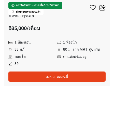
แอชตัน อโศก
การยืนยันสถานะว่าง เมื่อ 3 วันที่ผ่านมา
ผ่านการตรวจสอบแล้ว
อโศก, กรุงเทพ
฿35,000/เดือน
1 ห้องนอน
1 ห้องน้ำ
2
33 ม.
80 ม. จาก MRT สุขุมวิท
คอนโด
ตกแต่งพร้อมอยู่
39
สอบถามตอนนี้
25