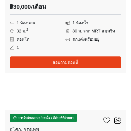
฿30,000/เดือน
1 ห้องนอน
1 ห้องน้ำ
2
32 ม.
80 ม. จาก MRT สุขุมวิท
คอนโด
ตกแต่งพร้อมอยู่
1
สอบถามตอนนี้
7
แอชตัน อโศก
การยืนยันสถานะว่าง เมื่อ 3 สัปดาห์ที่ผ่านมา
อโศก, กรุงเทพ