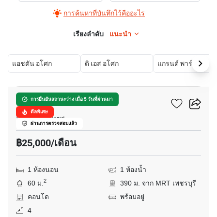
การค้นหาที่บันทึกไว้คืออะไร
เรียงลำดับ
แนะนำ
แอชตัน อโศก
ดิ เอส อโศก
แกรนด์ พ
9
สุขุมวิท ลิฟวิ่ง ทาวน์
การยืนยันสถานะว่าง เมื่อ 5 วันที่ผ่านมา
ดีลพิเศษ
อโศก, กรุงเทพ
ผ่านการตรวจสอบแล้ว
฿25,000/เดือน
1 ห้องนอน
1 ห้องน้ำ
2
60 ม.
390 ม. จาก MRT เพชรบุรี
คอนโด
พร้อมอยู่
4