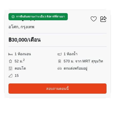
11
เดอะ รูม สุขุมวิท 21
การยืนยันสถานะว่าง เมื่อ 3 สัปดาห์ที่ผ่านมา
อโศก, กรุงเทพ
฿30,000/เดือน
1 ห้องนอน
1 ห้องน้ำ
2
52 ม.
570 ม. จาก MRT สุขุมวิท
คอนโด
ตกแต่งพร้อมอยู่
15
สอบถามตอนนี้