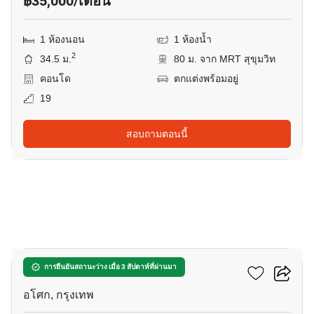
฿35,000/เดือน
1 ห้องนอน
1 ห้องน้ำ
2
34.5 ม.
80 ม. จาก MRT สุขุมวิท
คอนโด
ตกแต่งพร้อมอยู่
19
สอบถามตอนนี้
11
แอชตัน อโศก
การยืนยันสถานะว่าง เมื่อ 3 สัปดาห์ที่ผ่านมา
อโศก, กรุงเทพ