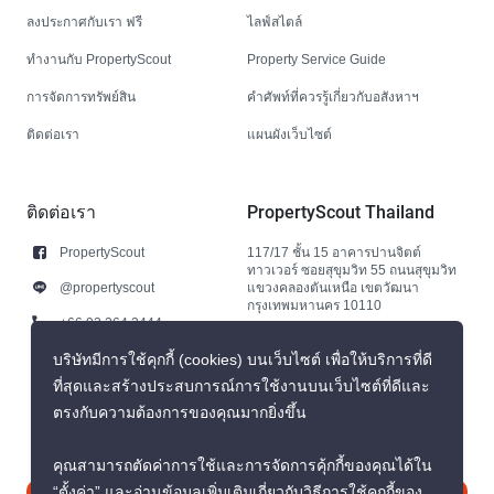
ลงประกาศกับเรา ฟรี
ไลฟ์สไตล์
ทำงานกับ PropertyScout
Property Service Guide
การจัดการทรัพย์สิน
คำศัพท์ที่ควรรู้เกี่ยวกับอสังหาฯ
ติดต่อเรา
แผนผังเว็บไซต์
ติดต่อเรา
PropertyScout Thailand
PropertyScout
117/17 ชั้น 15 อาคารปานจิตต์
ทาวเวอร์ ซอยสุขุมวิท 55 ถนนสุขุมวิท
@propertyscout
แขวงคลองตันเหนือ เขตวัฒนา
กรุงเทพมหานคร 10110
+66 92 264 3444
+66 92 264 3444
บริษัทมีการใช้คุกกี้ (cookies) บนเว็บไซต์ เพื่อให้บริการที่ดี
ที่สุดและสร้างประสบการณ์การใช้งานบนเว็บไซต์ที่ดีและ
contact@propertyscout.co.th
ตรงกับความต้องการของคุณมากยิ่งขึ้น
คุณสามารถตัดค่าการใช้และการจัดการคุ้กกี้ของคุณได้ใน
“ตั้งค่า” และอ่านข้อมูลเพิ่มเติมเกี่ยวกับวิธีการใช้คุกกี้ของ