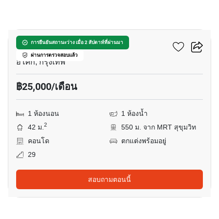
9
แกรนด์ พาร์ค วิว อโศก
การยืนยันสถานะว่าง เมื่อ 2 สัปดาห์ที่ผ่านมา
ผ่านการตรวจสอบแล้ว
อโศก, กรุงเทพ
฿25,000/เดือน
1 ห้องนอน
1 ห้องน้ำ
2
42 ม.
550 ม. จาก MRT สุขุมวิท
คอนโด
ตกแต่งพร้อมอยู่
29
สอบถามตอนนี้