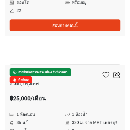
คอนโด
พร้อมอยู่
22
สอบถามตอนนี้
7
เดอะ ลอฟท์ อโศก
การยืนยันสถานะว่าง เมื่อ 4 วันที่ผ่านมา
ดีลพิเศษ
อโศก, กรุงเทพ
฿25,000/เดือน
1 ห้องนอน
1 ห้องน้ำ
2
35 ม.
320 ม. จาก MRT เพชรบุรี