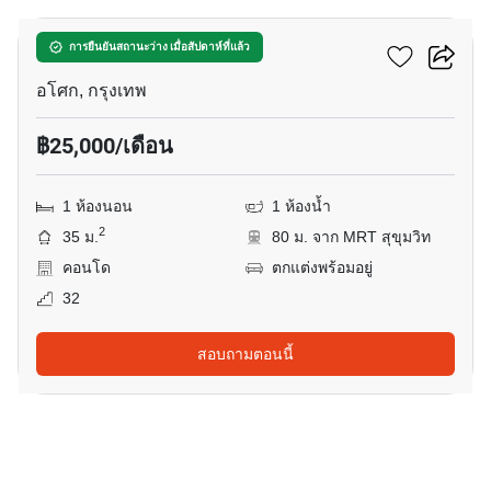
แอชตัน อโศก
การยืนยันสถานะว่าง เมื่อสัปดาห์ที่แล้ว
อโศก, กรุงเทพ
฿25,000/เดือน
1 ห้องนอน
1 ห้องน้ำ
2
35 ม.
80 ม. จาก MRT สุขุมวิท
คอนโด
ตกแต่งพร้อมอยู่
32
สอบถามตอนนี้