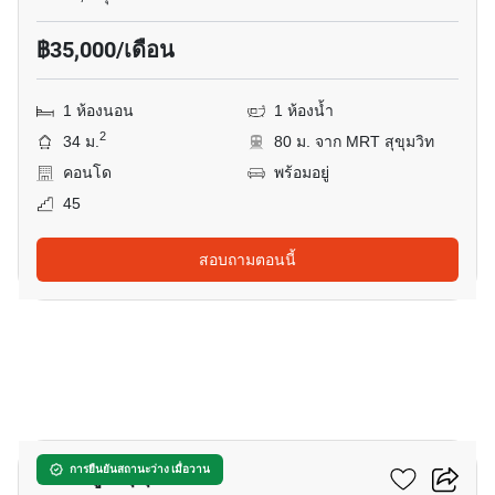
฿35,000/เดือน
1 ห้องนอน
1 ห้องน้ำ
2
34 ม.
80 ม. จาก MRT สุขุมวิท
คอนโด
พร้อมอยู่
45
สอบถามตอนนี้
8
เดอะ รูม สุขุมวิท 21
การยืนยันสถานะว่าง เมื่อวาน