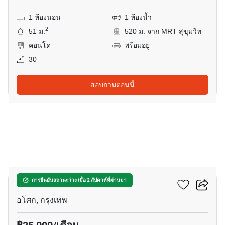
1 ห้องนอน
1 ห้องน้ำ
2
51 ม.
520 ม. จาก MRT สุขุมวิท
คอนโด
พร้อมอยู่
30
สอบถามตอนนี้
18
แอชตัน อโศก
การยืนยันสถานะว่าง เมื่อ 2 สัปดาห์ที่ผ่านมา
อโศก, กรุงเทพ