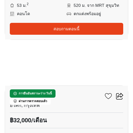
2
53 ม.
520 ม. จาก MRT สุขุมวิท
คอนโด
ตกแต่งพร้อมอยู่
สอบถามตอนนี้
26
ดิ เอส อโศก
การยืนยันสถานะว่าง วันนี้
ผ่านการตรวจสอบแล้ว
อโศก, กรุงเทพ
฿32,000/เดือน