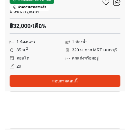
เดอะ ลอฟท์ อโศก
ผ่านการตรวจสอบแล้ว
อโศก, กรุงเทพ
฿32,000/เดือน
1 ห้องนอน
1 ห้องน้ำ
2
35 ม.
320 ม. จาก MRT เพชรบุรี
คอนโด
ตกแต่งพร้อมอยู่
29
สอบถามตอนนี้
8