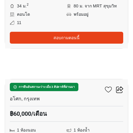
2
34 ม.
80 ม. จาก MRT สุขุมวิท
คอนโด
พร้อมอยู่
11
สอบถามตอนนี้
9
ดิ เอส อโศก
การยืนยันสถานะว่าง เมื่อ 3 สัปดาห์ที่ผ่านมา
อโศก, กรุงเทพ
฿60,000/เดือน
1 ห้องนอน
1 ห้องน้ำ