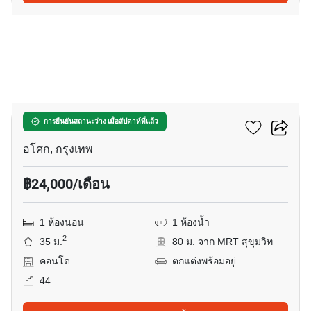
20
แอชตัน อโศก
การยืนยันสถานะว่าง เมื่อสัปดาห์ที่แล้ว
อโศก, กรุงเทพ
฿24,000/เดือน
1 ห้องนอน
1 ห้องน้ำ
2
35 ม.
80 ม. จาก MRT สุขุมวิท
คอนโด
ตกแต่งพร้อมอยู่
44