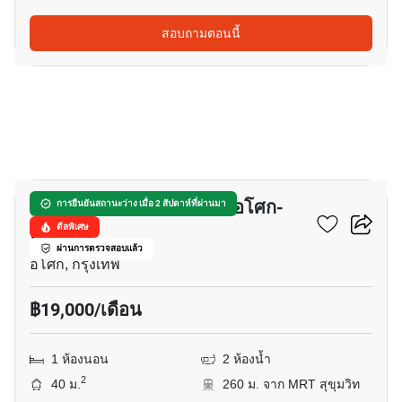
สอบถามตอนนี้
15
เดอะ มาสเตอร์ เซ็นเธรี่ยม อโศก-
การยืนยันสถานะว่าง เมื่อ 2 สัปดาห์ที่ผ่านมา
สุขุมวิท
ดีลพิเศษ
ผ่านการตรวจสอบแล้ว
อโศก, กรุงเทพ
฿19,000/เดือน
1 ห้องนอน
2 ห้องน้ำ
2
40 ม.
260 ม. จาก MRT สุขุมวิท