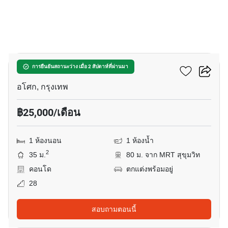
22
แอชตัน อโศก
การยืนยันสถานะว่าง เมื่อ 2 สัปดาห์ที่ผ่านมา
อโศก, กรุงเทพ
฿25,000/เดือน
1 ห้องนอน
1 ห้องน้ำ
2
35 ม.
80 ม. จาก MRT สุขุมวิท
คอนโด
ตกแต่งพร้อมอยู่
28
สอบถามตอนนี้