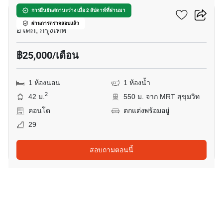
แกรนด์ พาร์ค วิว อโศก
การยืนยันสถานะว่าง เมื่อ 2 สัปดาห์ที่ผ่านมา
ผ่านการตรวจสอบแล้ว
อโศก, กรุงเทพ
฿25,000/เดือน
1 ห้องนอน
1 ห้องน้ำ
2
42 ม.
550 ม. จาก MRT สุขุมวิท
คอนโด
ตกแต่งพร้อมอยู่
29
สอบถามตอนนี้
11