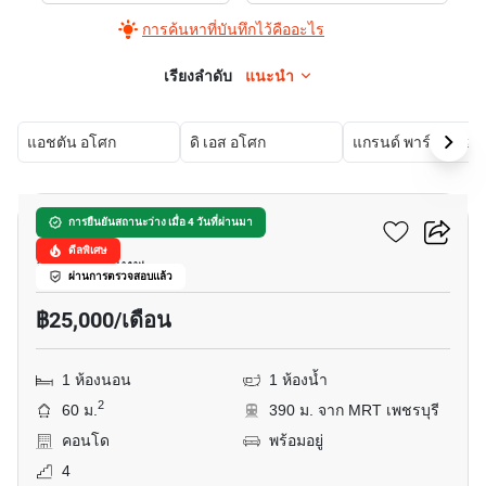
การค้นหาที่บันทึกไว้คืออะไร
เรียงลำดับ
แนะนำ
แอชตัน อโศก
ดิ เอส อโศก
แกรนด์ พ
9
สุขุมวิท ลิฟวิ่ง ทาวน์
การยืนยันสถานะว่าง เมื่อ 4 วันที่ผ่านมา
ดีลพิเศษ
อโศก, กรุงเทพ
ผ่านการตรวจสอบแล้ว
฿25,000/เดือน
1 ห้องนอน
1 ห้องน้ำ
2
60 ม.
390 ม. จาก MRT เพชรบุรี
คอนโด
พร้อมอยู่
4