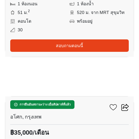
1 ห้องนอน
1 ห้องน้ำ
2
51 ม.
520 ม. จาก MRT สุขุมวิท
คอนโด
พร้อมอยู่
30
สอบถามตอนนี้
18
แอชตัน อโศก
การยืนยันสถานะว่าง เมื่อสัปดาห์ที่แล้ว
อโศก, กรุงเทพ
฿35,000/เดือน