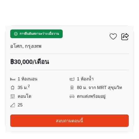
10
แอชตัน อโศก
การยืนยันสถานะว่าง เมื่อวาน
อโศก, กรุงเทพ
฿30,000/เดือน
1 ห้องนอน
1 ห้องน้ำ
2
35 ม.
80 ม. จาก MRT สุขุมวิท
คอนโด
ตกแต่งพร้อมอยู่
25
สอบถามตอนนี้