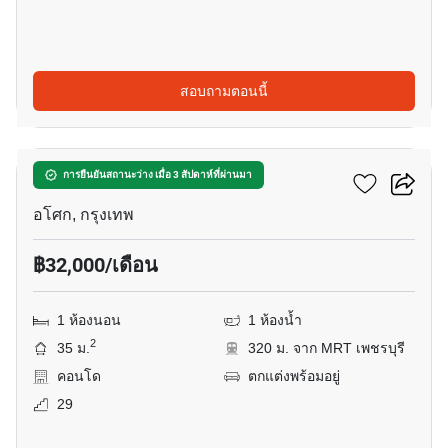
สอบถามตอนนี้
13
เดอะ ลอฟท์ อโศก
การยืนยันสถานะว่าง เมื่อ 3 สัปดาห์ที่ผ่านมา
อโศก, กรุงเทพ
฿32,000/เดือน
1 ห้องนอน
1 ห้องน้ำ
2
35 ม.
320 ม. จาก MRT เพชรบุรี
คอนโด
ตกแต่งพร้อมอยู่
29