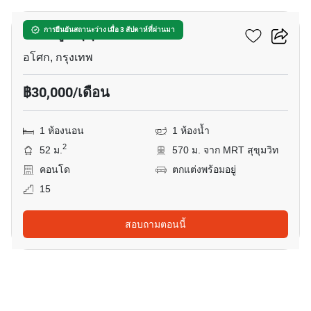
เดอะ รูม สุขุมวิท 21
การยืนยันสถานะว่าง เมื่อ 3 สัปดาห์ที่ผ่านมา
อโศก, กรุงเทพ
฿30,000/เดือน
1 ห้องนอน
1 ห้องน้ำ
2
52 ม.
570 ม. จาก MRT สุขุมวิท
คอนโด
ตกแต่งพร้อมอยู่
15
สอบถามตอนนี้