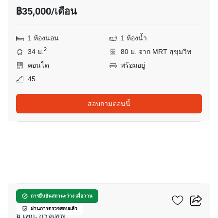
฿35,000/เดือน
1 ห้องนอน
1 ห้องน้ำ
2
34 ม.
80 ม. จาก MRT สุขุมวิท
คอนโด
พร้อมอยู่
45
สอบถามตอนนี้
8
แอชตัน อโศก
การยืนยันสถานะว่าง เมื่อวาน
ผ่านการตรวจสอบแล้ว
อโศก, กรุงเทพ