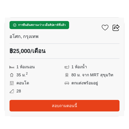
22
แอชตัน อโศก
การยืนยันสถานะว่าง เมื่อสัปดาห์ที่แล้ว
อโศก, กรุงเทพ
฿25,000/เดือน
1 ห้องนอน
1 ห้องน้ำ
2
35 ม.
80 ม. จาก MRT สุขุมวิท
คอนโด
ตกแต่งพร้อมอยู่
28
สอบถามตอนนี้