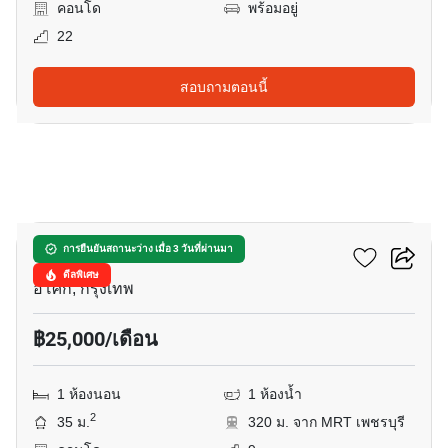
คอนโด
พร้อมอยู่
22
สอบถามตอนนี้
7
เดอะ ลอฟท์ อโศก
การยืนยันสถานะว่าง เมื่อ 3 วันที่ผ่านมา
ดีลพิเศษ
อโศก, กรุงเทพ
฿25,000/เดือน
1 ห้องนอน
1 ห้องน้ำ
2
35 ม.
320 ม. จาก MRT เพชรบุรี