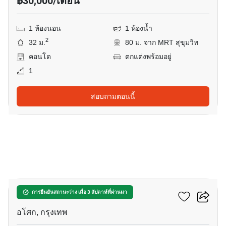
฿30,000/เดือน
1 ห้องนอน
1 ห้องน้ำ
2
32 ม.
80 ม. จาก MRT สุขุมวิท
คอนโด
ตกแต่งพร้อมอยู่
1
สอบถามตอนนี้
7
แอชตัน อโศก
การยืนยันสถานะว่าง เมื่อ 3 สัปดาห์ที่ผ่านมา
อโศก, กรุงเทพ