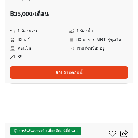
฿35,000/เดือน
1 ห้องนอน
1 ห้องน้ำ
2
33 ม.
80 ม. จาก MRT สุขุมวิท
คอนโด
ตกแต่งพร้อมอยู่
39
สอบถามตอนนี้
8
แกรนด์ พาร์ค วิว อโศก
การยืนยันสถานะว่าง เมื่อ 2 สัปดาห์ที่ผ่านมา