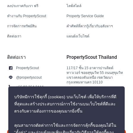
ลงประกาศกับเรา ฟรี
ไลฟ์สไตล์
ทำงานกับ PropertyScout
Property Service Guide
การจัดการทรัพย์สิน
คำศัพท์ที่ควรรู้เกี่ยวกับอสังหาฯ
ติดต่อเรา
แผนผังเว็บไซต์
ติดต่อเรา
PropertyScout Thailand
PropertyScout
117/17 ชั้น 15 อาคารปานจิตต์
ทาวเวอร์ ซอยสุขุมวิท 55 ถนนสุขุมวิท
@propertyscout
แขวงคลองตันเหนือ เขตวัฒนา
กรุงเทพมหานคร 10110
+66 92 264 3444
+66 92 264 3444
บริษัทมีการใช้คุกกี้ (cookies) บนเว็บไซต์ เพื่อให้บริการที่ดี
ที่สุดและสร้างประสบการณ์การใช้งานบนเว็บไซต์ที่ดีและ
contact@propertyscout.co.th
ตรงกับความต้องการของคุณมากยิ่งขึ้น
คุณสามารถตัดค่าการใช้และการจัดการคุ้กกี้ของคุณได้ใน
“ตั้งค่า” และอ่านข้อมูลเพิ่มเติมเกี่ยวกับวิธีการใช้คุกกี้ของ