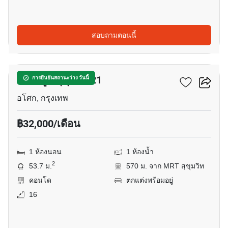
สอบถามตอนนี้
11
เดอะ รูม สุขุมวิท 21
การยืนยันสถานะว่าง วันนี้
อโศก, กรุงเทพ
฿32,000/เดือน
1 ห้องนอน
1 ห้องน้ำ
2
53.7 ม.
570 ม. จาก MRT สุขุมวิท
คอนโด
ตกแต่งพร้อมอยู่
16