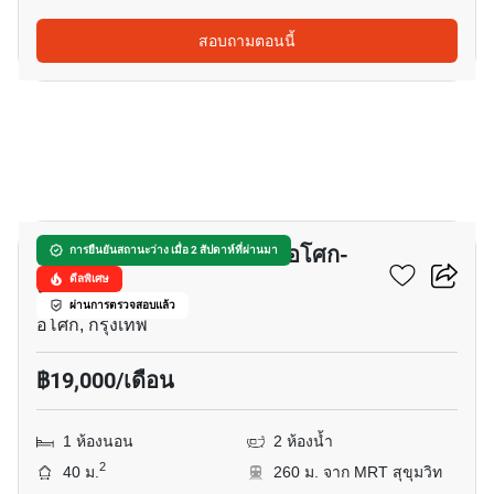
สอบถามตอนนี้
15
เดอะ มาสเตอร์ เซ็นเธรี่ยม อโศก-
การยืนยันสถานะว่าง เมื่อ 2 สัปดาห์ที่ผ่านมา
สุขุมวิท
ดีลพิเศษ
ผ่านการตรวจสอบแล้ว
อโศก, กรุงเทพ
฿19,000/เดือน
1 ห้องนอน
2 ห้องน้ำ
2
40 ม.
260 ม. จาก MRT สุขุมวิท