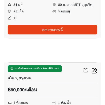
2
34 ม.
80 ม. จาก MRT สุขุมวิท
คอนโด
พร้อมอยู่
11
สอบถามตอนนี้
9
ดิ เอส อโศก
การยืนยันสถานะว่าง เมื่อ 3 สัปดาห์ที่ผ่านมา
อโศก, กรุงเทพ
฿60,000/เดือน
1 ห้องนอน
1 ห้องน้ำ