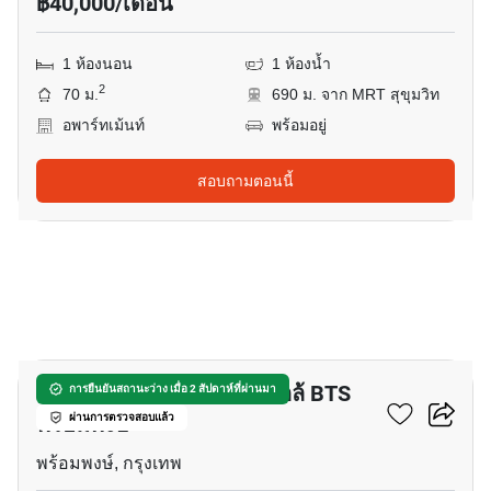
฿40,000/เดือน
1 ห้องนอน
1 ห้องน้ำ
2
70 ม.
690 ม. จาก MRT สุขุมวิท
อพาร์ทเม้นท์
พร้อมอยู่
สอบถามตอนนี้
7
อพาร์ทเมนต์ 1-ห้องนอน ใกล้ BTS
การยืนยันสถานะว่าง เมื่อ 2 สัปดาห์ที่ผ่านมา
พร้อมพงษ์
ผ่านการตรวจสอบแล้ว
พร้อมพงษ์, กรุงเทพ