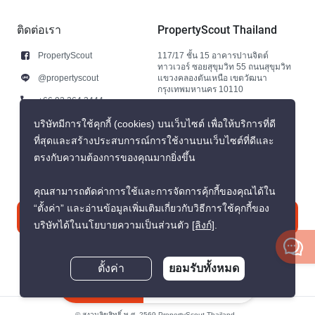
ติดต่อเรา
PropertyScout Thailand
PropertyScout
117/17 ชั้น 15 อาคารปานจิตต์
ทาวเวอร์ ซอยสุขุมวิท 55 ถนนสุขุมวิท
@propertyscout
แขวงคลองตันเหนือ เขตวัฒนา
กรุงเทพมหานคร 10110
+66 92 264 3444
+66 92 264 3444
บริษัทมีการใช้คุกกี้ (cookies) บนเว็บไซต์ เพื่อให้บริการที่ดี
ที่สุดและสร้างประสบการณ์การใช้งานบนเว็บไซต์ที่ดีและ
contact@propertyscout.co.th
ตรงกับความต้องการของคุณมากยิ่งขึ้น
คุณสามารถตัดค่าการใช้และการจัดการคุ้กกี้ของคุณได้ใน
“ตั้งค่า” และอ่านข้อมูลเพิ่มเติมเกี่ยวกับวิธีการใช้คุกกี้ของ
ติดต่อเรา
บริษัทได้ในนโยบายความเป็นส่วนตัว
[ลิงก์]
.
ตั้งค่า
ยอมรับทั้งหมด
สอบถามตอนนี้
© สงวนลิขสิทธิ์ พ.ศ. 2569 PropertyScout Thailand