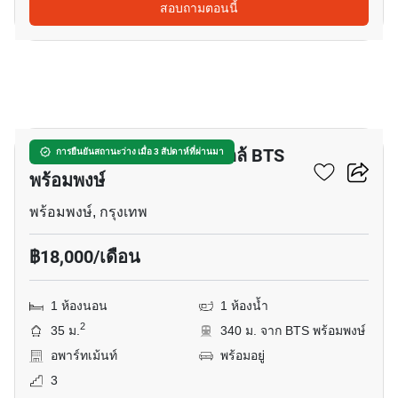
สอบถามตอนนี้
8
อพาร์ทเมนต์ 1-ห้องนอน ใกล้ BTS
การยืนยันสถานะว่าง เมื่อ 3 สัปดาห์ที่ผ่านมา
พร้อมพงษ์
พร้อมพงษ์, กรุงเทพ
฿18,000/เดือน
1 ห้องนอน
1 ห้องน้ำ
2
35 ม.
340 ม. จาก BTS พร้อมพงษ์
อพาร์ทเม้นท์
พร้อมอยู่
3