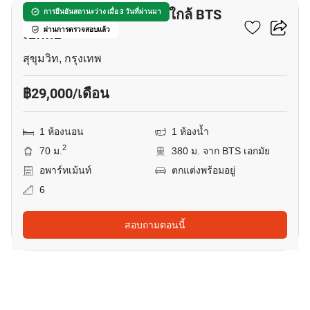
อพาร์ทเมนต์ 1-ห้องนอน ใกล้ BTS
การยืนยันสถานะว่าง เมื่อ 3 วันที่ผ่านมา
เอกมัย
ผ่านการตรวจสอบแล้ว
สุขุมวิท, กรุงเทพ
฿29,000/เดือน
1 ห้องนอน
1 ห้องน้ำ
2
70 ม.
380 ม. จาก BTS เอกมัย
อพาร์ทเม้นท์
ตกแต่งพร้อมอยู่
6
สอบถามตอนนี้
20