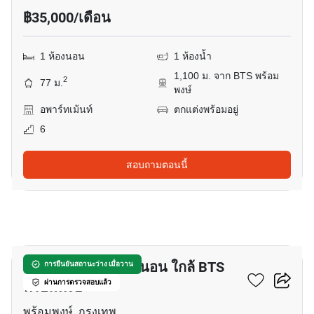
฿35,000/เดือน
1 ห้องนอน
1 ห้องน้ำ
1,100 ม. จาก BTS พร้อม
2
77 ม.
พงษ์
อพาร์ทเม้นท์
ตกแต่งพร้อมอยู่
6
สอบถามตอนนี้
6
อพาร์ทเมนต์ 1-ห้องนอน ใกล้ BTS
การยืนยันสถานะว่าง เมื่อวาน
พร้อมพงษ์
ผ่านการตรวจสอบแล้ว
พร้อมพงษ์, กรุงเทพ