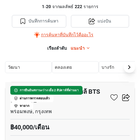
1
-
20
จากผลลัพธ์
222
รายการ
บันทึกการค้นหา
แบ่งปัน
การค้นหาที่บันทึกไว้คืออะไร
เรียงลำดับ
แนะนำ
วัฒนา
คลองเตย
บางรัก
8
อพาร์ทเมนต์ 1-ห้องนอน ใกล้ BTS
การยืนยันสถานะว่าง เมื่อ 2 สัปดาห์ที่ผ่านมา
พร้อมพงษ์
ผ่านการตรวจสอบแล้ว
หายาก
พร้อมพงษ์, กรุงเทพ
฿40,000/เดือน