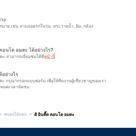
้าง
กมาย เช่น ลานจอดรถในร่ม, สระว่ายน้ำ, ยิม, กล้อง
๊ด คอนโด อมตะ ได้อย่างไร?
ตะ สามารถเยี่ยมชมได้ที่
หน้านี้
ด้อย่างไร
อมตะ กรุณากรอกแบบฟอร์ม เพื่อให้ทีมงานผู้เชี่ยวชาญของเรา
ำหนดเวลานัดชม
>
>
หนองไม้แดง
ดิ อินดี๊ด คอนโด อมตะ