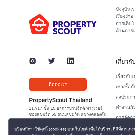
ปัจจุบัน
เรื่องง่า
การเติบโ
ด้านการเ
เกี่ยวก
เกี่ยวกับเ
ติดต่อเรา
เช่า/ซื้อก
ลงประกาศ
PropertyScout Thailand
ทำงานกับ
117/17 ชั้น 15 อาคารปานจิตต์ ทาวเวอร์
ซอยสุขุมวิท 55 ถนนสุขุมวิท แขวงคลองตัน
การจัดกา
เหนือ เขตวัฒนา กรุงเทพมหานคร 10110
ติดต่อเรา
บริษัทมีการใช้คุกกี้ (cookies) บนเว็บไซต์ เพื่อให้บริการที่ดีที