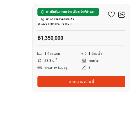
ดิ อินดี๊ด คอนโด อมตะ
การยืนยันสถานะว่าง เมื่อ 5 วันที่ผ่านมา
ผ่านการตรวจสอบแล้ว
หนองไม้แดง, ชลบุรี
฿1,350,000
1 ห้องนอน
1 ห้องน้ำ
2
28.3 ม.
คอนโด
ตกแต่งพร้อมอยู่
8
สอบถามตอนนี้