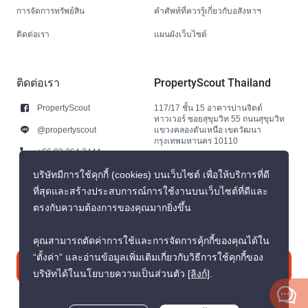
การจัดการทรัพย์สิน
คำศัพท์ที่ควรรู้เกี่ยวกับอสังหาฯ
ติดต่อเรา
แผนผังเว็บไซต์
ติดต่อเรา
PropertyScout Thailand
PropertyScout
117/17 ชั้น 15 อาคารปานจิตต์
ทาวเวอร์ ซอยสุขุมวิท 55 ถนนสุขุมวิท
@propertyscout
แขวงคลองตันเหนือ เขตวัฒนา
กรุงเทพมหานคร 10110
+66 92 264 3444
+66 92 264 3444
บริษัทมีการใช้คุกกี้ (cookies) บนเว็บไซต์ เพื่อให้บริการที่ดี
ที่สุดและสร้างประสบการณ์การใช้งานบนเว็บไซต์ที่ดีและ
contact@propertyscout.co.th
ตรงกับความต้องการของคุณมากยิ่งขึ้น
คุณสามารถตัดค่าการใช้และการจัดการคุ้กกี้ของคุณได้ใน
“ตั้งค่า” และอ่านข้อมูลเพิ่มเติมเกี่ยวกับวิธีการใช้คุกกี้ของ
ติดต่อเรา
บริษัทได้ในนโยบายความเป็นส่วนตัว
[ลิงก์]
.