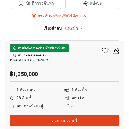
บันทึกการค้นหา
แบ่งปัน
การค้นหาที่บันทึกไว้คืออะไร
เรียงลำดับ
แนะนำ
6
ดิ อินดี๊ด คอนโด อมตะ
การยืนยันสถานะว่าง เมื่อสัปดาห์ที่แล้ว
ผ่านการตรวจสอบแล้ว
หนองไม้แดง, ชลบุรี
฿1,350,000
1 ห้องนอน
1 ห้องน้ำ
2
28.3 ม.
คอนโด
ตกแต่งพร้อมอยู่
8
สอบถามตอนนี้