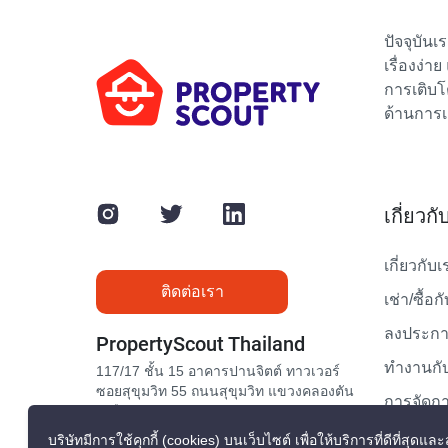
ปัจจุบัน
เรื่องง่า
การเติบโ
ด้านการเ
เกี่ยวก
เกี่ยวกับเ
ติดต่อเรา
เช่า/ซื้อก
ลงประกาศ
PropertyScout Thailand
ทำงานกับ
117/17 ชั้น 15 อาคารปานจิตต์ ทาวเวอร์
ซอยสุขุมวิท 55 ถนนสุขุมวิท แขวงคลองตัน
การจัดกา
เหนือ เขตวัฒนา กรุงเทพมหานคร 10110
ติดต่อเรา
บริษัทมีการใช้คุกกี้ (cookies) บนเว็บไซต์ เพื่อให้บริการที่ดีที