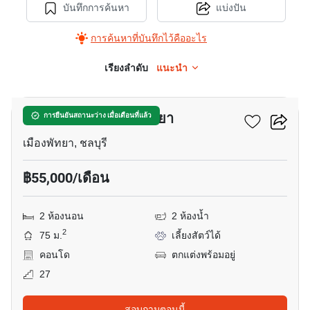
บันทึกการค้นหา
แบ่งปัน
การค้นหาที่บันทึกไว้คืออะไร
เรียงลำดับ
แนะนำ
14
วินด์แฮม จอมเทียน พัทยา
การยืนยันสถานะว่าง เมื่อเดือนที่แล้ว
เมืองพัทยา, ชลบุรี
฿55,000/เดือน
2 ห้องนอน
2 ห้องน้ำ
2
75 ม.
เลี้ยงสัตว์ได้
คอนโด
ตกแต่งพร้อมอยู่
27
สอบถามตอนนี้