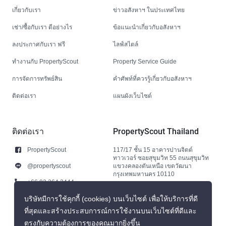
เกี่ยวกับเรา
ข่าวอสังหาฯ ในประเทศไทย
เช่า/ซื้อกับเรา ดีอย่างไร
ข้อแนะนำเกี่ยวกับอสังหาฯ
ลงประกาศกับเรา ฟรี
ไลฟ์สไตล์
ทำงานกับ PropertyScout
Property Service Guide
การจัดการทรัพย์สิน
คำศัพท์ที่ควรรู้เกี่ยวกับอสังหาฯ
ติดต่อเรา
แผนผังเว็บไซต์
ติดต่อเรา
PropertyScout Thailand
PropertyScout
117/17 ชั้น 15 อาคารปานจิตต์
ทาวเวอร์ ซอยสุขุมวิท 55 ถนนสุขุมวิท
@propertyscout
แขวงคลองตันเหนือ เขตวัฒนา
กรุงเทพมหานคร 10110
+66 92 264 3444
+66 92 264 3444
บริษัทมีการใช้คุกกี้ (cookies) บนเว็บไซต์ เพื่อให้บริการที่ดี
ที่สุดและสร้างประสบการณ์การใช้งานบนเว็บไซต์ที่ดีและ
contact@propertyscout.co.th
ตรงกับความต้องการของคุณมากยิ่งขึ้น