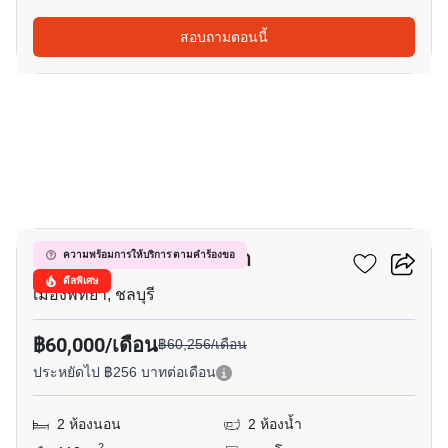
สอบถามตอนนี้
14
วินด์แฮม จอมเทียน พัทยา
ความพร้อมการให้บริการ ตามคำร้องขอ
ดีลพิเศษ
เมืองพัทยา, ชลบุรี
฿60,000/เดือน
฿60,256/เดือน
ประหยัดไป ฿256 บาทต่อเดือน
2 ห้องนอน
2 ห้องน้ำ
2