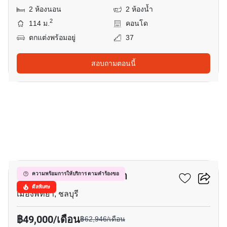
2 ห้องนอน
2 ห้องน้ำ
2
114 ม.
คอนโด
ตกแต่งพร้อมอยู่
37
สอบถามตอนนี้
20
วินด์แฮม จอมเทียน พัทยา
ความพร้อมการให้บริการ ตามคำร้องขอ
ดีลพิเศษ
เมืองพัทยา, ชลบุรี
฿49,000/เดือน
฿62,946/เดือน