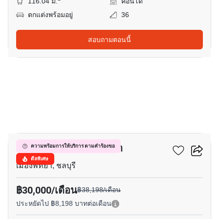
116.04 ม.
คอนโด
ตกแต่งพร้อมอยู่
36
สอบถามตอนนี้
16
วินด์แฮม จอมเทียน พัทยา
ความพร้อมการให้บริการ ตามคำร้องขอ
ดีลพิเศษ
เมืองพัทยา, ชลบุรี
฿30,000/เดือน
฿38,198/เดือน
ประหยัดไป ฿8,198 บาทต่อเดือน