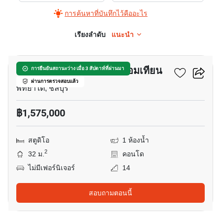
การค้นหาที่บันทึกไว้คืออะไร
เรียงลำดับ
แนะนำ
8
วิวทะเล 1 คอนโดมิเนียม จอมเทียน
การยืนยันสถานะว่าง เมื่อ 3 สัปดาห์ที่ผ่านมา
ผ่านการตรวจสอบแล้ว
พัทยาใต้, ชลบุรี
฿1,575,000
สตูดิโอ
1 ห้องน้ำ
2
32 ม.
คอนโด
ไม่มีเฟอร์นิเจอร์
14
สอบถามตอนนี้