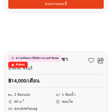
สอบถามตอนนี้
6
สเตเซีย เรสซิเดนซ์ ศรีราชา
ความพร้อมการให้บริการ ตามคำร้องขอ
ดีลพิเศษ
สุรศักดิ์, ชลบุรี
฿14,000/เดือน
2 ห้องนอน
1 ห้องน้ำ
2
60 ม.
คอนโด
ตกแต่งพร้อมอยู่