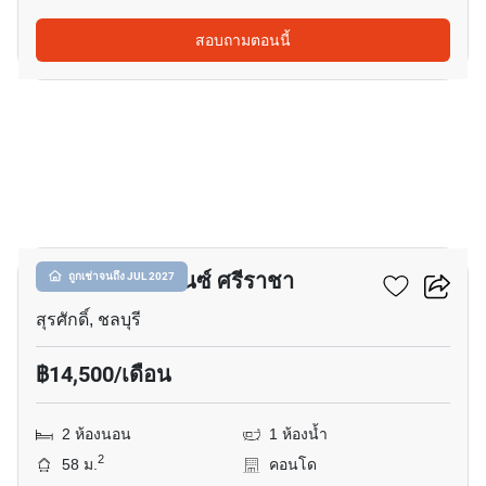
สอบถามตอนนี้
15
สเตเซีย เรสซิเดนซ์ ศรีราชา
ถูกเช่าจนถึง JUL 2027
สุรศักดิ์, ชลบุรี
฿14,500/เดือน
2 ห้องนอน
1 ห้องน้ำ
2
58 ม.
คอนโด