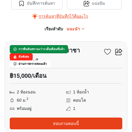
บันทึกการค้นหา
แบ่งปัน
การค้นหาที่บันทึกไว้คืออะไร
เรียงลำดับ
แนะนำ
17
สเตเซีย เรสซิเดนซ์ ศรีราชา
การยืนยันสถานะว่าง เมื่อเดือนที่แล้ว
ดีลพิเศษ
สุรศักดิ์, ชลบุรี
ผ่านการตรวจสอบแล้ว
฿15,000/เดือน
2 ห้องนอน
1 ห้องน้ำ
2
60 ม.
คอนโด
พร้อมอยู่
1
สอบถามตอนนี้