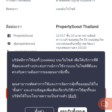
การจัดการทรัพย์สิน
คำศัพท์ที่ควรรู้เกี่ยวกับอสังหาฯ
ติดต่อเรา
แผนผังเว็บไซต์
ติดต่อเรา
PropertyScout Thailand
PropertyScout
117/17 ชั้น 15 อาคารปานจิตต์
ทาวเวอร์ ซอยสุขุมวิท 55 ถนนสุขุมวิท
@propertyscout
แขวงคลองตันเหนือ เขตวัฒนา
กรุงเทพมหานคร 10110
+66 92 264 3444
+66 92 264 3444
บริษัทมีการใช้คุกกี้ (cookies) บนเว็บไซต์ เพื่อให้บริการที่ดี
ที่สุดและสร้างประสบการณ์การใช้งานบนเว็บไซต์ที่ดีและ
contact@propertyscout.co.th
ตรงกับความต้องการของคุณมากยิ่งขึ้น
คุณสามารถตัดค่าการใช้และการจัดการคุ้กกี้ของคุณได้ใน
“ตั้งค่า” และอ่านข้อมูลเพิ่มเติมเกี่ยวกับวิธีการใช้คุกกี้ของ
ติดต่อเรา
บริษัทได้ในนโยบายความเป็นส่วนตัว
[ลิงก์]
.
ตั้งค่า
ยอมรับทั้งหมด