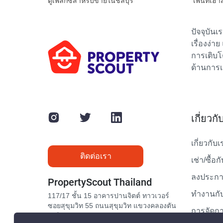
ดูเพล็กซ์สำหรับขายในชลบุรี
เพนท์เฮา
ปัจจุบัน
เรื่องง่า
การเติบโ
ด้านการเ
เกี่ยวก
เกี่ยวกับเ
ติดต่อเรา
เช่า/ซื้อก
ลงประกาศ
PropertyScout Thailand
ทำงานกับ
117/17 ชั้น 15 อาคารปานจิตต์ ทาวเวอร์
ซอยสุขุมวิท 55 ถนนสุขุมวิท แขวงคลองตัน
การจัดกา
เหนือ เขตวัฒนา กรุงเทพมหานคร 10110