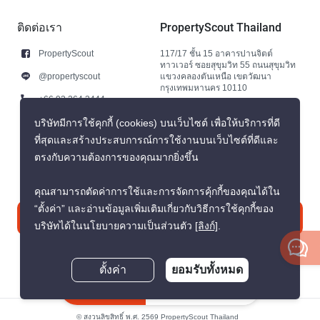
ติดต่อเรา
PropertyScout Thailand
PropertyScout
117/17 ชั้น 15 อาคารปานจิตต์
ทาวเวอร์ ซอยสุขุมวิท 55 ถนนสุขุมวิท
@propertyscout
แขวงคลองตันเหนือ เขตวัฒนา
กรุงเทพมหานคร 10110
+66 92 264 3444
+66 92 264 3444
บริษัทมีการใช้คุกกี้ (cookies) บนเว็บไซต์ เพื่อให้บริการที่ดี
ที่สุดและสร้างประสบการณ์การใช้งานบนเว็บไซต์ที่ดีและ
contact@propertyscout.co.th
ตรงกับความต้องการของคุณมากยิ่งขึ้น
คุณสามารถตัดค่าการใช้และการจัดการคุ้กกี้ของคุณได้ใน
“ตั้งค่า” และอ่านข้อมูลเพิ่มเติมเกี่ยวกับวิธีการใช้คุกกี้ของ
ติดต่อเรา
บริษัทได้ในนโยบายความเป็นส่วนตัว
[ลิงก์]
.
ตั้งค่า
ยอมรับทั้งหมด
สอบถามตอนนี้
© สงวนลิขสิทธิ์ พ.ศ. 2569 PropertyScout Thailand