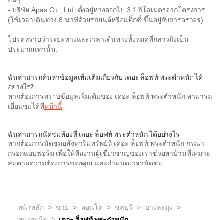
อื่นๆ:
- บริษัท Apas Co., Ltd. ตั้งอยู่ห่างออกไป 3.1 กิโลเมตรจากโครงการ
(ใช้เวลาเดินทาง 8 นาทีด้วยรถยนต์หรือแท็กซี่ ขึ้นอยู่กับการจราจร)
โปรดทราบว่าระยะทางและเวลาเดินทางทั้งหมดที่กล่าวถึงเป็น
ประมาณเท่านั้น.
ฉันสามารถค้นหาข้อมูลเพิ่มเติมเกี่ยวกับ เดอะ ล็อฟท์ พระตำหนัก ได้
อย่างไร?
หากต้องการทราบข้อมูลเพิ่มเติมของ เดอะ ล็อฟท์ พระตำหนัก สามารถ
เยี่ยมชมได้ที่
หน้านี้
ฉันสามารถนัดชมห้องที่ เดอะ ล็อฟท์ พระตำหนัก ได้อย่างไร
หากต้องการนัดชมอสังหาริมทรัพย์ที่ เดอะ ล็อฟท์ พระตำหนัก กรุณา
กรอกแบบฟอร์ม เพื่อให้ทีมงานผู้เชี่ยวชาญของเราช่วยหาบ้านที่เหมาะ
สมตามความต้องการของคุณ และกำหนดเวลานัดชม
>
>
>
>
>
หน้าหลัก
ขาย
คอนโด
ชลบุรี
บางละมุง
>
หนองปรือ
เดอะ ล็อฟท์ พระตำหนัก