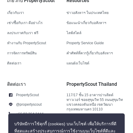
เกี่ยวกับ PropertyScout
Resources
เกี่ยวกับเรา
ข่าวอสังหาฯ ในประเทศไทย
เช่า/ซื้อกับเรา ดีอย่างไร
ข้อแนะนำเกี่ยวกับอสังหาฯ
ลงประกาศกับเรา ฟรี
ไลฟ์สไตล์
ทำงานกับ PropertyScout
Property Service Guide
การจัดการทรัพย์สิน
คำศัพท์ที่ควรรู้เกี่ยวกับอสังหาฯ
ติดต่อเรา
แผนผังเว็บไซต์
ติดต่อเรา
PropertyScout Thailand
PropertyScout
117/17 ชั้น 15 อาคารปานจิตต์
ทาวเวอร์ ซอยสุขุมวิท 55 ถนนสุขุมวิท
@propertyscout
แขวงคลองตันเหนือ เขตวัฒนา
กรุงเทพมหานคร 10110
+66 92 264 3444
+66 92 264 3444
บริษัทมีการใช้คุกกี้ (cookies) บนเว็บไซต์ เพื่อให้บริการที่ดี
ที่สุดและสร้างประสบการณ์การใช้งานบนเว็บไซต์ที่ดีและ
contact@propertyscout.co.th