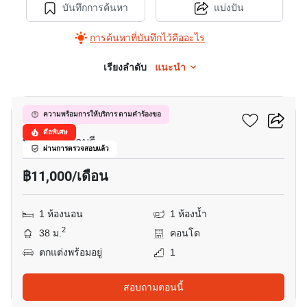
บันทึกการค้นหา
แบ่งปัน
การค้นหาที่บันทึกไว้คืออะไร
เรียงลำดับ
แนะนำ
19
โนวาน่า เรสซิเดนซ์
ความพร้อมการให้บริการ ตามคำร้องขอ
ดีลพิเศษ
พัทยาใต้, ชลบุรี
ผ่านการตรวจสอบแล้ว
฿11,000/เดือน
1 ห้องนอน
1 ห้องน้ำ
2
38 ม.
คอนโด
ตกแต่งพร้อมอยู่
1
สอบถามตอนนี้