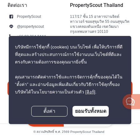
ติดต่อเรา
PropertyScout Thailand
PropertyScout
117/17 ชั้น 15 อาคารปานจิตต์
ทาวเวอร์ ซอยสุขุมวิท 55 ถนนสุขุมวิท
@propertyscout
แขวงคลองตันเหนือ เขตวัฒนา
กรุงเทพมหานคร 10110
+66 92 264 3444
+66 92 264 3444
บริษัทมีการใช้คุกกี้ (cookies) บนเว็บไซต์ เพื่อให้บริการที่ดี
ที่สุดและสร้างประสบการณ์การใช้งานบนเว็บไซต์ที่ดีและ
contact@propertyscout.co.th
ตรงกับความต้องการของคุณมากยิ่งขึ้น
คุณสามารถตัดค่าการใช้และการจัดการคุ้กกี้ของคุณได้ใน
“ตั้งค่า” และอ่านข้อมูลเพิ่มเติมเกี่ยวกับวิธีการใช้คุกกี้ของ
ติดต่อเรา
บริษัทได้ในนโยบายความเป็นส่วนตัว
[ลิงก์]
.
ตั้งค่า
ยอมรับทั้งหมด
สอบถามตอนนี้
© สงวนลิขสิทธิ์ พ.ศ. 2569 PropertyScout Thailand
นโยบายความเป็นส่วนตัว
ข้อตกลงและเงื่อนไข