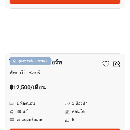
14
ไดมอนด์ สวีท รีสอร์ท
ถูกเช่าจนถึง JUN 2027
พัทยาใต้, ชลบุรี
฿12,500/เดือน
1 ห้องนอน
1 ห้องน้ำ
2
39 ม.
คอนโด
ตกแต่งพร้อมอยู่
5