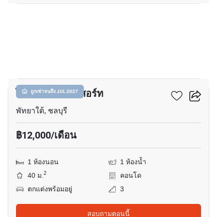
16
ไดมอนด์ สวีท รีสอร์ท
ถูกเช่าจนถึง JUL 2027
พัทยาใต้, ชลบุรี
฿12,000/เดือน
1 ห้องนอน
1 ห้องน้ำ
2
40 ม.
คอนโด
ตกแต่งพร้อมอยู่
3
สอบถามตอนนี้