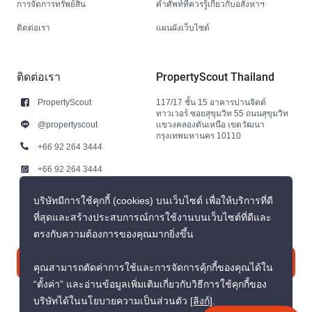
การจัดการทรัพย์สิน
คำศัพท์ที่ควรรู้เกี่ยวกับอสังหาฯ
ติดต่อเรา
แผนผังเว็บไซต์
ติดต่อเรา
PropertyScout Thailand
PropertyScout
117/17 ชั้น 15 อาคารปานจิตต์
ทาวเวอร์ ซอยสุขุมวิท 55 ถนนสุขุมวิท
@propertyscout
แขวงคลองตันเหนือ เขตวัฒนา
กรุงเทพมหานคร 10110
+66 92 264 3444
+66 92 264 3444
contact@propertyscout.co.th
บริษัทมีการใช้คุกกี้ (cookies) บนเว็บไซต์ เพื่อให้บริการที่ดี
ที่สุดและสร้างประสบการณ์การใช้งานบนเว็บไซต์ที่ดีและ
ตรงกับความต้องการของคุณมากยิ่งขึ้น
ติดต่อเรา
คุณสามารถตัดค่าการใช้และการจัดการคุ้กกี้ของคุณได้ใน
“ตั้งค่า” และอ่านข้อมูลเพิ่มเติมเกี่ยวกับวิธีการใช้คุกกี้ของ
บริษัทได้ในนโยบายความเป็นส่วนตัว
[ลิงก์]
.