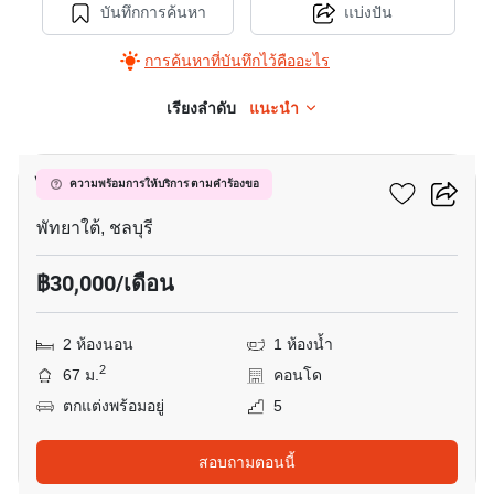
บันทึกการค้นหา
แบ่งปัน
การค้นหาที่บันทึกไว้คืออะไร
เรียงลำดับ
แนะนำ
15
ไดมอนด์ สวีท รีสอร์ท
ความพร้อมการให้บริการ ตามคำร้องขอ
พัทยาใต้, ชลบุรี
฿30,000/เดือน
2 ห้องนอน
1 ห้องน้ำ
2
67 ม.
คอนโด
ตกแต่งพร้อมอยู่
5
สอบถามตอนนี้