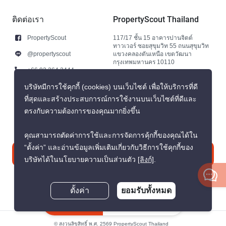
ติดต่อเรา
PropertyScout Thailand
PropertyScout
117/17 ชั้น 15 อาคารปานจิตต์
ทาวเวอร์ ซอยสุขุมวิท 55 ถนนสุขุมวิท
@propertyscout
แขวงคลองตันเหนือ เขตวัฒนา
กรุงเทพมหานคร 10110
+66 92 264 3444
+66 92 264 3444
บริษัทมีการใช้คุกกี้ (cookies) บนเว็บไซต์ เพื่อให้บริการที่ดี
ที่สุดและสร้างประสบการณ์การใช้งานบนเว็บไซต์ที่ดีและ
contact@propertyscout.co.th
ตรงกับความต้องการของคุณมากยิ่งขึ้น
คุณสามารถตัดค่าการใช้และการจัดการคุ้กกี้ของคุณได้ใน
“ตั้งค่า” และอ่านข้อมูลเพิ่มเติมเกี่ยวกับวิธีการใช้คุกกี้ของ
ติดต่อเรา
บริษัทได้ในนโยบายความเป็นส่วนตัว
[ลิงก์]
.
ตั้งค่า
ยอมรับทั้งหมด
สอบถามตอนนี้
© สงวนลิขสิทธิ์ พ.ศ. 2569 PropertyScout Thailand