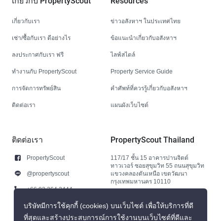
เกี่ยวกับ PropertyScout
Resources
เกี่ยวกับเรา
ข่าวอสังหาฯ ในประเทศไทย
เช่า/ซื้อกับเรา ดีอย่างไร
ข้อแนะนำเกี่ยวกับอสังหาฯ
ลงประกาศกับเรา ฟรี
ไลฟ์สไตล์
ทำงานกับ PropertyScout
Property Service Guide
การจัดการทรัพย์สิน
คำศัพท์ที่ควรรู้เกี่ยวกับอสังหาฯ
ติดต่อเรา
แผนผังเว็บไซต์
ติดต่อเรา
PropertyScout Thailand
PropertyScout
117/17 ชั้น 15 อาคารปานจิตต์
ทาวเวอร์ ซอยสุขุมวิท 55 ถนนสุขุมวิท
@propertyscout
แขวงคลองตันเหนือ เขตวัฒนา
กรุงเทพมหานคร 10110
+66 92 264 3444
+66 92 264 3444
บริษัทมีการใช้คุกกี้ (cookies) บนเว็บไซต์ เพื่อให้บริการที่ดี
ที่สุดและสร้างประสบการณ์การใช้งานบนเว็บไซต์ที่ดีและ
contact@propertyscout.co.th