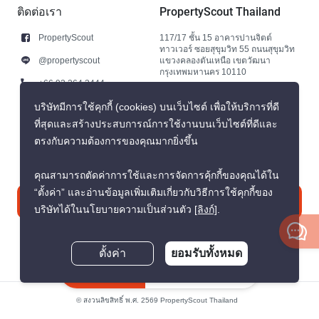
ติดต่อเรา
PropertyScout Thailand
PropertyScout
117/17 ชั้น 15 อาคารปานจิตต์
ทาวเวอร์ ซอยสุขุมวิท 55 ถนนสุขุมวิท
@propertyscout
แขวงคลองตันเหนือ เขตวัฒนา
กรุงเทพมหานคร 10110
+66 92 264 3444
+66 92 264 3444
บริษัทมีการใช้คุกกี้ (cookies) บนเว็บไซต์ เพื่อให้บริการที่ดี
ที่สุดและสร้างประสบการณ์การใช้งานบนเว็บไซต์ที่ดีและ
contact@propertyscout.co.th
ตรงกับความต้องการของคุณมากยิ่งขึ้น
คุณสามารถตัดค่าการใช้และการจัดการคุ้กกี้ของคุณได้ใน
“ตั้งค่า” และอ่านข้อมูลเพิ่มเติมเกี่ยวกับวิธีการใช้คุกกี้ของ
ติดต่อเรา
บริษัทได้ในนโยบายความเป็นส่วนตัว
[ลิงก์]
.
ตั้งค่า
ยอมรับทั้งหมด
สอบถามตอนนี้
© สงวนลิขสิทธิ์ พ.ศ. 2569 PropertyScout Thailand
นโยบายความเป็นส่วนตัว
ข้อตกลงและเงื่อนไข