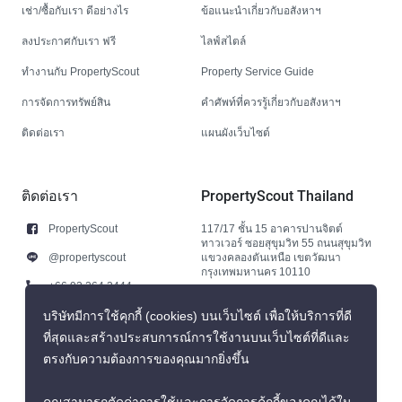
เช่า/ซื้อกับเรา ดีอย่างไร
ข้อแนะนำเกี่ยวกับอสังหาฯ
ลงประกาศกับเรา ฟรี
ไลฟ์สไตล์
ทำงานกับ PropertyScout
Property Service Guide
การจัดการทรัพย์สิน
คำศัพท์ที่ควรรู้เกี่ยวกับอสังหาฯ
ติดต่อเรา
แผนผังเว็บไซต์
ติดต่อเรา
PropertyScout Thailand
PropertyScout
117/17 ชั้น 15 อาคารปานจิตต์
ทาวเวอร์ ซอยสุขุมวิท 55 ถนนสุขุมวิท
@propertyscout
แขวงคลองตันเหนือ เขตวัฒนา
กรุงเทพมหานคร 10110
+66 92 264 3444
+66 92 264 3444
บริษัทมีการใช้คุกกี้ (cookies) บนเว็บไซต์ เพื่อให้บริการที่ดี
ที่สุดและสร้างประสบการณ์การใช้งานบนเว็บไซต์ที่ดีและ
contact@propertyscout.co.th
ตรงกับความต้องการของคุณมากยิ่งขึ้น