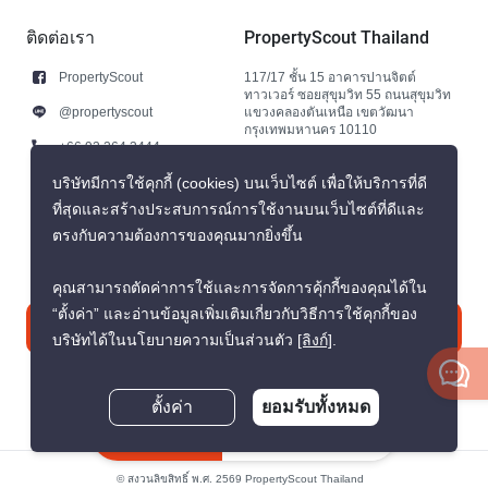
ติดต่อเรา
PropertyScout Thailand
PropertyScout
117/17 ชั้น 15 อาคารปานจิตต์
ทาวเวอร์ ซอยสุขุมวิท 55 ถนนสุขุมวิท
@propertyscout
แขวงคลองตันเหนือ เขตวัฒนา
กรุงเทพมหานคร 10110
+66 92 264 3444
+66 92 264 3444
บริษัทมีการใช้คุกกี้ (cookies) บนเว็บไซต์ เพื่อให้บริการที่ดี
ที่สุดและสร้างประสบการณ์การใช้งานบนเว็บไซต์ที่ดีและ
contact@propertyscout.co.th
ตรงกับความต้องการของคุณมากยิ่งขึ้น
คุณสามารถตัดค่าการใช้และการจัดการคุ้กกี้ของคุณได้ใน
“ตั้งค่า” และอ่านข้อมูลเพิ่มเติมเกี่ยวกับวิธีการใช้คุกกี้ของ
ติดต่อเรา
บริษัทได้ในนโยบายความเป็นส่วนตัว
[ลิงก์]
.
ตั้งค่า
ยอมรับทั้งหมด
สอบถามตอนนี้
© สงวนลิขสิทธิ์ พ.ศ. 2569 PropertyScout Thailand