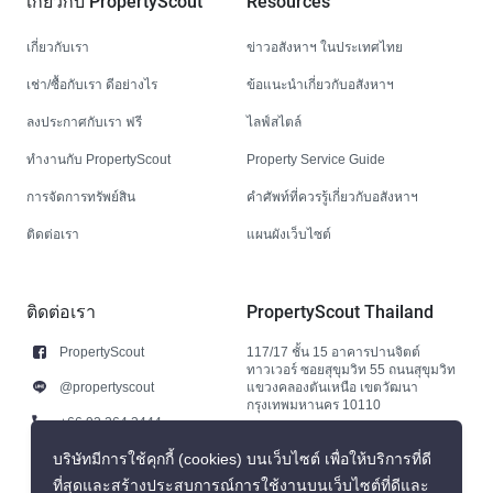
เกี่ยวกับ PropertyScout
Resources
เกี่ยวกับเรา
ข่าวอสังหาฯ ในประเทศไทย
เช่า/ซื้อกับเรา ดีอย่างไร
ข้อแนะนำเกี่ยวกับอสังหาฯ
ลงประกาศกับเรา ฟรี
ไลฟ์สไตล์
ทำงานกับ PropertyScout
Property Service Guide
การจัดการทรัพย์สิน
คำศัพท์ที่ควรรู้เกี่ยวกับอสังหาฯ
ติดต่อเรา
แผนผังเว็บไซต์
ติดต่อเรา
PropertyScout Thailand
PropertyScout
117/17 ชั้น 15 อาคารปานจิตต์
ทาวเวอร์ ซอยสุขุมวิท 55 ถนนสุขุมวิท
@propertyscout
แขวงคลองตันเหนือ เขตวัฒนา
กรุงเทพมหานคร 10110
+66 92 264 3444
+66 92 264 3444
บริษัทมีการใช้คุกกี้ (cookies) บนเว็บไซต์ เพื่อให้บริการที่ดี
ที่สุดและสร้างประสบการณ์การใช้งานบนเว็บไซต์ที่ดีและ
contact@propertyscout.co.th