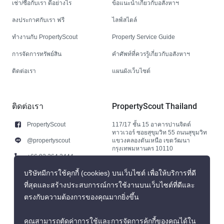
เช่า/ซื้อกับเรา ดีอย่างไร
ข้อแนะนำเกี่ยวกับอสังหาฯ
ลงประกาศกับเรา ฟรี
ไลฟ์สไตล์
ทำงานกับ PropertyScout
Property Service Guide
การจัดการทรัพย์สิน
คำศัพท์ที่ควรรู้เกี่ยวกับอสังหาฯ
ติดต่อเรา
แผนผังเว็บไซต์
ติดต่อเรา
PropertyScout Thailand
PropertyScout
117/17 ชั้น 15 อาคารปานจิตต์
ทาวเวอร์ ซอยสุขุมวิท 55 ถนนสุขุมวิท
@propertyscout
แขวงคลองตันเหนือ เขตวัฒนา
กรุงเทพมหานคร 10110
+66 92 264 3444
+66 92 264 3444
บริษัทมีการใช้คุกกี้ (cookies) บนเว็บไซต์ เพื่อให้บริการที่ดี
ที่สุดและสร้างประสบการณ์การใช้งานบนเว็บไซต์ที่ดีและ
contact@propertyscout.co.th
ตรงกับความต้องการของคุณมากยิ่งขึ้น
คุณสามารถตัดค่าการใช้และการจัดการคุ้กกี้ของคุณได้ใน