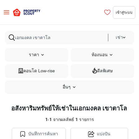
เข้าสู่ระบบ
เช่า
ราคา
ห้องนอน
คอนโด Low-rise
ดีลพิเศษ
อื่นๆ
อสังหาริมทรัพย์ให้เช่าในเอกมงคล เขาตาโล
1
-
1
จากผลลัพธ์
1
รายการ
บันทึกการค้นหา
แบ่งปัน