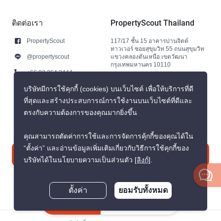
ติดต่อเรา
PropertyScout Thailand
PropertyScout
117/17 ชั้น 15 อาคารปานจิตต์
ทาวเวอร์ ซอยสุขุมวิท 55 ถนนสุขุมวิท
@propertyscout
แขวงคลองตันเหนือ เขตวัฒนา
กรุงเทพมหานคร 10110
+66 92 264 3444
+66 92 264 3444
บริษัทมีการใช้คุกกี้ (cookies) บนเว็บไซต์ เพื่อให้บริการที่ดี
ที่สุดและสร้างประสบการณ์การใช้งานบนเว็บไซต์ที่ดีและ
contact@propertyscout.co.th
ตรงกับความต้องการของคุณมากยิ่งขึ้น
คุณสามารถตัดค่าการใช้และการจัดการคุ้กกี้ของคุณได้ใน
“ตั้งค่า” และอ่านข้อมูลเพิ่มเติมเกี่ยวกับวิธีการใช้คุกกี้ของ
ติดต่อเรา
บริษัทได้ในนโยบายความเป็นส่วนตัว
[ลิงก์]
.
ตั้งค่า
ยอมรับทั้งหมด
สอบถามตอนนี้