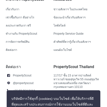
เกี่ยวกับเรา
ข่าวอสังหาฯ ในประเทศไทย
เช่า/ซื้อกับเรา ดีอย่างไร
ข้อแนะนำเกี่ยวกับอสังหาฯ
ลงประกาศกับเรา ฟรี
ไลฟ์สไตล์
ทำงานกับ PropertyScout
Property Service Guide
การจัดการทรัพย์สิน
คำศัพท์ที่ควรรู้เกี่ยวกับอสังหาฯ
ติดต่อเรา
แผนผังเว็บไซต์
ติดต่อเรา
PropertyScout Thailand
PropertyScout
117/17 ชั้น 15 อาคารปานจิตต์
ทาวเวอร์ ซอยสุขุมวิท 55 ถนนสุขุมวิท
@propertyscout
แขวงคลองตันเหนือ เขตวัฒนา
กรุงเทพมหานคร 10110
+66 92 264 3444
+66 92 264 3444
บริษัทมีการใช้คุกกี้ (cookies) บนเว็บไซต์ เพื่อให้บริการที่ดี
ที่สุดและสร้างประสบการณ์การใช้งานบนเว็บไซต์ที่ดีและ
contact@propertyscout.co.th