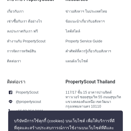
เกี่ยวกับเรา
ข่าวอสังหาฯ ในประเทศไทย
เช่า/ซื้อกับเรา ดีอย่างไร
ข้อแนะนำเกี่ยวกับอสังหาฯ
ลงประกาศกับเรา ฟรี
ไลฟ์สไตล์
ทำงานกับ PropertyScout
Property Service Guide
การจัดการทรัพย์สิน
คำศัพท์ที่ควรรู้เกี่ยวกับอสังหาฯ
ติดต่อเรา
แผนผังเว็บไซต์
ติดต่อเรา
PropertyScout Thailand
PropertyScout
117/17 ชั้น 15 อาคารปานจิตต์
ทาวเวอร์ ซอยสุขุมวิท 55 ถนนสุขุมวิท
@propertyscout
แขวงคลองตันเหนือ เขตวัฒนา
กรุงเทพมหานคร 10110
+66 92 264 3444
+66 92 264 3444
บริษัทมีการใช้คุกกี้ (cookies) บนเว็บไซต์ เพื่อให้บริการที่ดี
ที่สุดและสร้างประสบการณ์การใช้งานบนเว็บไซต์ที่ดีและ
contact@propertyscout.co.th