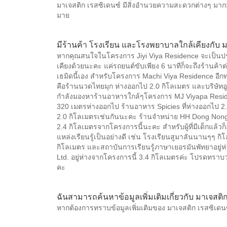
มาเจสติก เรสซิเดนซ์ มีสิ่งอำนวยความสะดวกต่างๆ มากม
มาย
มีร้านค้า โรงเรียน และโรงพยาบาลใกล้เคียงกับ ม
หากคุณสนใจในโครงการ Jiyi Viya Residence จะเป็นประ
เคียงด้วยนะคะ แค่รถยนต์ขับเพียง 6 นาทีก็จะถึงร้านค้าต
เธมิดนี้เอง สำหรับโครงการ Machi Viya Residence อีกทา
คือร้านนวดไทยมุก ห่างออกไป 2.0 กิโลเมตร และบริษัทอ
กำลังมองหาร้านอาหารใกล้ๆโครงการ MJ Viyapa Resid
320 เมตรห่างออกไป ร้านอาหาร Spicies ที่ห่างออกไป 2
2.0 กิโลเมตรเช่นกันนะคะ ร้านจำหน่าย HH Dong Nong Yon
2.4 กิโลเมตรจากโครงการนี้นะคะ สำหรับผู้ที่มีเด็กแล้วก
แหล่งเรียนรู้เป็นอย่างดี เช่น โรงเรียนสูมาลันนานๆๆ กิโ
กิโลเมตร และสถาบันการเรียนรู้ภาษาเยอรมันพัทยาอยู่ห่า
Ltd. อยู่ห่างจากโครงการนี้ 3.4 กิโลเมตรค่ะ โปรดท
คะ
ฉันสามารถค้นหาข้อมูลเพิ่มเติมเกี่ยวกับ มาเจสติก
หากต้องการทราบข้อมูลเพิ่มเติมของ มาเจสติก เรสซิเดนซ