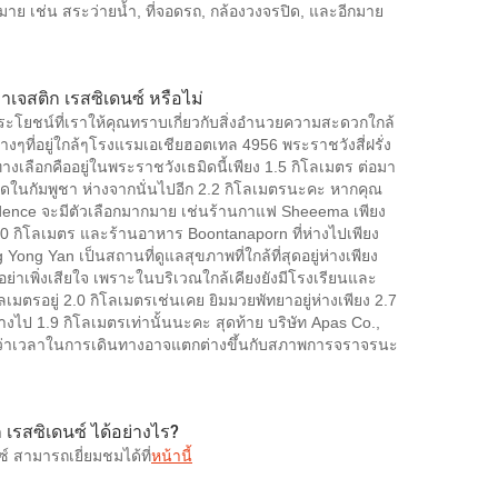
าย เช่น สระว่ายน้ำ, ที่จอดรถ, กล้องวงจรปิด, และอีกมาย
าเจสติก เรสซิเดนซ์ หรือไม่
โยชน์ที่เราให้คุณทราบเกี่ยวกับสิ่งอำนวยความสะดวกใกล้
่างๆที่อยู่ใกล้ๆโรงแรมเอเชียฮอตเทล 4956 พระราชวังสี่ฝรั่ง
งเลือกคืออยู่ในพระราชวังเธมิดนี้เพียง 1.5 กิโลเมตร ต่อมา
ูดในกัมพูชา ห่างจากนั่นไปอีก 2.2 กิโลเมตรนะคะ หากคุณ
ence จะมีตัวเลือกมากมาย เช่นร้านกาแฟ Sheeema เพียง
.0 กิโลเมตร และร้านอาหาร Boontanaporn ที่ห่างไปเพียง
g Yan เป็นสถานที่ดูแลสุขภาพที่ใกล้ที่สุดอยู่ห่างเพียง
็อย่าเพิ่งเสียใจ เพราะในบริเวณใกล้เคียงยังมีโรงเรียนและ
ลเมตรอยู่ 2.0 กิโลเมตรเช่นเคย ยิมมวยพัทยาอยู่ห่างเพียง 2.7
งไป 1.9 กิโลเมตรเท่านั้นนะคะ สุดท้าย บริษัท Apas Co.,
ราบว่าเวลาในการเดินทางอาจแตกต่างขึ้นกับสภาพการจราจรนะ
 เรสซิเดนซ์ ได้อย่างไร?
์ สามารถเยี่ยมชมได้ที่
หน้านี้