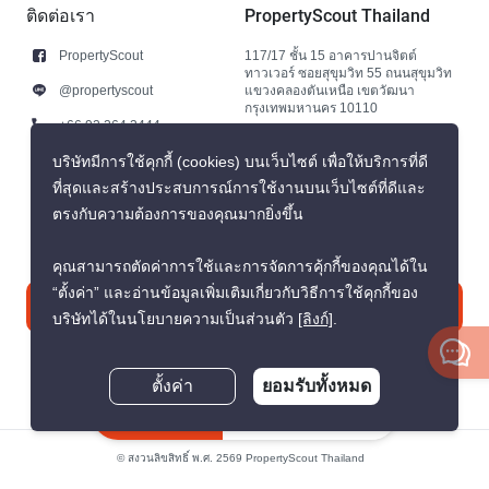
ติดต่อเรา
PropertyScout Thailand
PropertyScout
117/17 ชั้น 15 อาคารปานจิตต์
ทาวเวอร์ ซอยสุขุมวิท 55 ถนนสุขุมวิท
@propertyscout
แขวงคลองตันเหนือ เขตวัฒนา
กรุงเทพมหานคร 10110
+66 92 264 3444
+66 92 264 3444
บริษัทมีการใช้คุกกี้ (cookies) บนเว็บไซต์ เพื่อให้บริการที่ดี
ที่สุดและสร้างประสบการณ์การใช้งานบนเว็บไซต์ที่ดีและ
contact@propertyscout.co.th
ตรงกับความต้องการของคุณมากยิ่งขึ้น
คุณสามารถตัดค่าการใช้และการจัดการคุ้กกี้ของคุณได้ใน
“ตั้งค่า” และอ่านข้อมูลเพิ่มเติมเกี่ยวกับวิธีการใช้คุกกี้ของ
ติดต่อเรา
บริษัทได้ในนโยบายความเป็นส่วนตัว
[ลิงก์]
.
ตั้งค่า
ยอมรับทั้งหมด
สอบถามตอนนี้
© สงวนลิขสิทธิ์ พ.ศ. 2569 PropertyScout Thailand
นโยบายความเป็นส่วนตัว
ข้อตกลงและเงื่อนไข