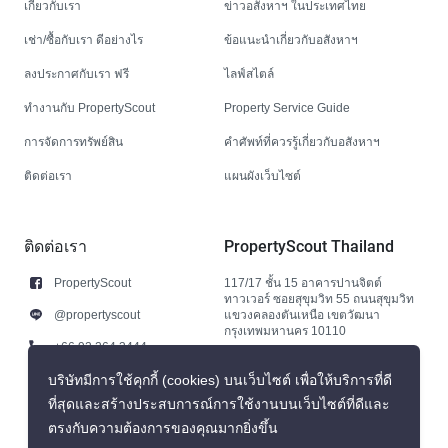
เกี่ยวกับเรา
ข่าวอสังหาฯ ในประเทศไทย
เช่า/ซื้อกับเรา ดีอย่างไร
ข้อแนะนำเกี่ยวกับอสังหาฯ
ลงประกาศกับเรา ฟรี
ไลฟ์สไตล์
ทำงานกับ PropertyScout
Property Service Guide
การจัดการทรัพย์สิน
คำศัพท์ที่ควรรู้เกี่ยวกับอสังหาฯ
ติดต่อเรา
แผนผังเว็บไซต์
ติดต่อเรา
PropertyScout Thailand
PropertyScout
117/17 ชั้น 15 อาคารปานจิตต์
ทาวเวอร์ ซอยสุขุมวิท 55 ถนนสุขุมวิท
@propertyscout
แขวงคลองตันเหนือ เขตวัฒนา
กรุงเทพมหานคร 10110
+66 92 264 3444
+66 92 264 3444
บริษัทมีการใช้คุกกี้ (cookies) บนเว็บไซต์ เพื่อให้บริการที่ดี
ที่สุดและสร้างประสบการณ์การใช้งานบนเว็บไซต์ที่ดีและ
contact@propertyscout.co.th
ตรงกับความต้องการของคุณมากยิ่งขึ้น