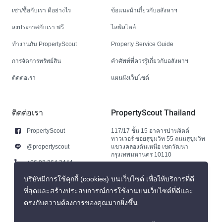
เช่า/ซื้อกับเรา ดีอย่างไร
ข้อแนะนำเกี่ยวกับอสังหาฯ
ลงประกาศกับเรา ฟรี
ไลฟ์สไตล์
ทำงานกับ PropertyScout
Property Service Guide
การจัดการทรัพย์สิน
คำศัพท์ที่ควรรู้เกี่ยวกับอสังหาฯ
ติดต่อเรา
แผนผังเว็บไซต์
ติดต่อเรา
PropertyScout Thailand
PropertyScout
117/17 ชั้น 15 อาคารปานจิตต์
ทาวเวอร์ ซอยสุขุมวิท 55 ถนนสุขุมวิท
@propertyscout
แขวงคลองตันเหนือ เขตวัฒนา
กรุงเทพมหานคร 10110
+66 92 264 3444
+66 92 264 3444
บริษัทมีการใช้คุกกี้ (cookies) บนเว็บไซต์ เพื่อให้บริการที่ดี
ที่สุดและสร้างประสบการณ์การใช้งานบนเว็บไซต์ที่ดีและ
contact@propertyscout.co.th
ตรงกับความต้องการของคุณมากยิ่งขึ้น