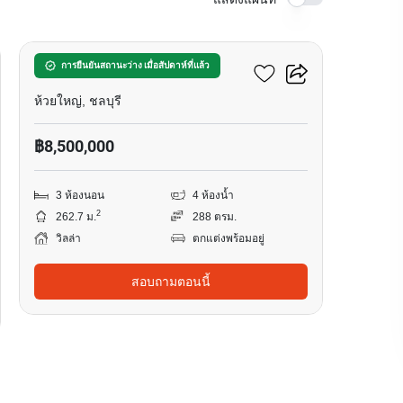
31
เดอะ เลค ห้วยใหญ่
การยืนยันสถานะว่าง เมื่อสัปดาห์ที่แล้ว
ห้วยใหญ่, ชลบุรี
฿8,500,000
3 ห้องนอน
4 ห้องน้ำ
2
262.7 ม.
288 ตรม.
วิลล่า
ตกแต่งพร้อมอยู่
สอบถามตอนนี้