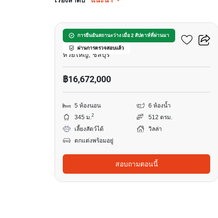
เรียงลำดับ
แนะนำ
10
เดอะ เลค ห้วยใหญ่
การยืนยันสถานะว่าง เมื่อ 2 สัปดาห์ที่ผ่านมา
ผ่านการตรวจสอบแล้ว
ห้วยใหญ่, ชลบุรี
฿16,672,000
5 ห้องนอน
6 ห้องน้ำ
2
345 ม.
512 ตรม.
เลี้ยงสัตว์ได้
วิลล่า
ตกแต่งพร้อมอยู่
สอบถามตอนนี้