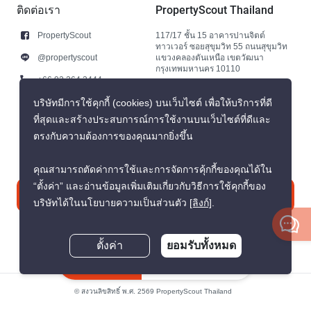
ติดต่อเรา
PropertyScout Thailand
PropertyScout
117/17 ชั้น 15 อาคารปานจิตต์
ทาวเวอร์ ซอยสุขุมวิท 55 ถนนสุขุมวิท
@propertyscout
แขวงคลองตันเหนือ เขตวัฒนา
กรุงเทพมหานคร 10110
+66 92 264 3444
+66 92 264 3444
บริษัทมีการใช้คุกกี้ (cookies) บนเว็บไซต์ เพื่อให้บริการที่ดี
ที่สุดและสร้างประสบการณ์การใช้งานบนเว็บไซต์ที่ดีและ
contact@propertyscout.co.th
ตรงกับความต้องการของคุณมากยิ่งขึ้น
คุณสามารถตัดค่าการใช้และการจัดการคุ้กกี้ของคุณได้ใน
“ตั้งค่า” และอ่านข้อมูลเพิ่มเติมเกี่ยวกับวิธีการใช้คุกกี้ของ
ติดต่อเรา
บริษัทได้ในนโยบายความเป็นส่วนตัว
[ลิงก์]
.
ตั้งค่า
ยอมรับทั้งหมด
สอบถามตอนนี้
© สงวนลิขสิทธิ์ พ.ศ. 2569 PropertyScout Thailand
นโยบายความเป็นส่วนตัว
ข้อตกลงและเงื่อนไข