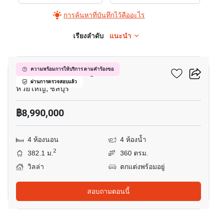
ประกาศ
การค้นหาที่บันทึกไว้คืออะไร
ขาย
ใน
เรียงลำดับ
แนะนำ
9
เดอะ
เลค
เดอะ เลค ห้วยใหญ่
ความพร้อมการให้บริการ ตามคำร้องขอ
ห้วย
ผ่านการตรวจสอบแล้ว
ใหญ่,
ห้วยใหญ่, ชลบุรี
4
฿8,990,000
ห้อง
นอน
4 ห้องนอน
4 ห้องน้ำ
2
382.1 ม.
360 ตรม.
วิลล่า
ตกแต่งพร้อมอยู่
สอบถามตอนนี้