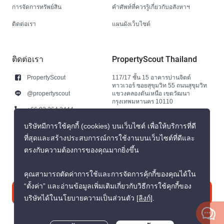
การจัดการทรัพย์สิน
คำศัพท์ที่ควรรู้เกี่ยวกับอสังหาฯ
ติดต่อเรา
แผนผังเว็บไซต์
ติดต่อเรา
PropertyScout Thailand
PropertyScout
117/17 ชั้น 15 อาคารปานจิตต์
ทาวเวอร์ ซอยสุขุมวิท 55 ถนนสุขุมวิท
@propertyscout
แขวงคลองตันเหนือ เขตวัฒนา
กรุงเทพมหานคร 10110
+66 92 264 3444
+66 92 264 3444
บริษัทมีการใช้คุกกี้ (cookies) บนเว็บไซต์ เพื่อให้บริการที่ดี
ที่สุดและสร้างประสบการณ์การใช้งานบนเว็บไซต์ที่ดีและ
contact@propertyscout.co.th
ตรงกับความต้องการของคุณมากยิ่งขึ้น
คุณสามารถตัดค่าการใช้และการจัดการคุ้กกี้ของคุณได้ใน
“ตั้งค่า” และอ่านข้อมูลเพิ่มเติมเกี่ยวกับวิธีการใช้คุกกี้ของ
ติดต่อเรา
บริษัทได้ในนโยบายความเป็นส่วนตัว
[ลิงก์]
.