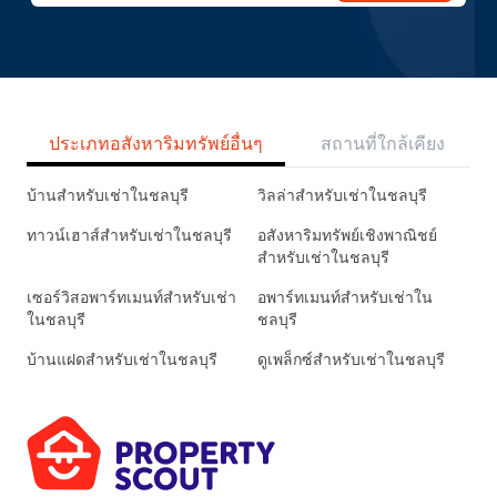
ประเภทอสังหาริมทรัพย์อื่นๆ
สถานที่ใกล้เคียง
บ้านสำหรับเช่าในชลบุรี
วิลล่าสำหรับเช่าในชลบุรี
ทาวน์เฮาส์สำหรับเช่าในชลบุรี
อสังหาริมทรัพย์เชิงพาณิชย์
สำหรับเช่าในชลบุรี
เซอร์วิสอพาร์ทเมนท์สำหรับเช่า
อพาร์ทเมนท์สำหรับเช่าใน
ในชลบุรี
ชลบุรี
บ้านแฝดสำหรับเช่าในชลบุรี
ดูเพล็กซ์สำหรับเช่าในชลบุรี