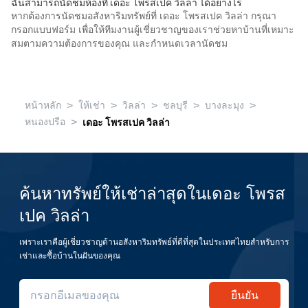
ฉันสามารถนัดชมห้องที่ เดอะ โพรสเปค วิลล่า ได้อย่างไร
หากต้องการนัดชมอสังหาริมทรัพย์ที่ เดอะ โพรสเปค วิลล่า กรุณา
กรอกแบบฟอร์ม เพื่อให้ทีมงานผู้เชี่ยวชาญของเราช่วยหาบ้านที่เหมาะ
สมตามความต้องการของคุณ และกำหนดเวลานัดชม
>
>
>
>
>
หน้าหลัก
ให้เช่า
วิลล่า
ชลบุรี
บางละมุง
>
หนองปรือ
เดอะ โพรสเปค วิลล่า
ค้นหาทรัพย์ให้เช่าล่าสุดในเดอะ โพรส
เปค วิลล่า
เพราะเราคือผู้เชี่ยวชาญด้านอสังหาริมทรัพย์ที่ดีที่สุดในประเทศไทยสำหรับการ
เช่าและซื้อบ้านในฝันของคุณ
ยืนยัน