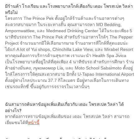
มีร้านค้า โรงเรียน และโรงพยาบาลใกล้เคียงกับ เดอะ โพรสเปค วิลล่า
หรือไม่
โครงการ The Prince Pek ตั้งอยู่ใกล้ร้านค้าและร้านอาหารต่างๆ
สะดวกสบายมาก ในระยะทางสั้น คุณสามารถหา MD Bedding,
Ampornwattlee, และ Medmeed Drinking Center ได้ในระยะเพียง 5
นาทีขับรถจาก The Prince Pek สำหรับร้านอาหารใกล้ๆ The Pepper
Project จำนวนมากมีให้เลือกมากมาย ร้านอาหารที่ใกล้ที่สุดแอบน่ะ
ได้แก่ A lot of Yui shops, Chinchilla Lake View, และ Mirabel Resort
หากคุณต้องการบริการด้านสุขภาพ เราแนะนำ Health Spa Jivica
เป็นโรงพยาบาลที่อยู่ใกล้ที่สุดเพียง 4 นาทีขับรถ สำหรับการศึกษา ร้าน
ค้าอย่างมั่นคง, лукомомор Lia, และ Moto School Sabaimoto ตั้งอยู่
ใกล้โครงการให้คุณสะดวกสบาย อีกทั้ง U-Tapao International Airport
ตั้งอยู่ห่างไกลประมาณ 37.7 กิโลเมตร มีอยู่ทางเลือกในการเดินทาง
เช่นรถแท็กซี่ ขึ้นอยู่กับการจราจรในเวลานั้นๆ
ฉันสามารถค้นหาข้อมูลเพิ่มเติมเกี่ยวกับ เดอะ โพรสเปค วิลล่า ได้
อย่างไร?
หากต้องการทราบข้อมูลเพิ่มเติมของ เดอะ โพรสเปค วิลล่า สามารถ
เยี่ยมชมได้ที่
หน้านี้