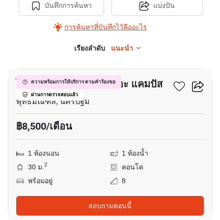
บันทึกการค้นหา
แบ่งปัน
การค้นหาที่บันทึกไว้คืออะไร
เรียงลำดับ
แนะนำ
14
ไอ คอนโด ศาลายา 2 เดอะ แคมปัส
ความพร้อมการให้บริการ ตามคำร้องขอ
ผ่านการตรวจสอบแล้ว
พุทธมณฑล, นครปฐม
฿8,500/เดือน
1 ห้องนอน
1 ห้องน้ำ
2
30 ม.
คอนโด
พร้อมอยู่
8
สอบถามตอนนี้