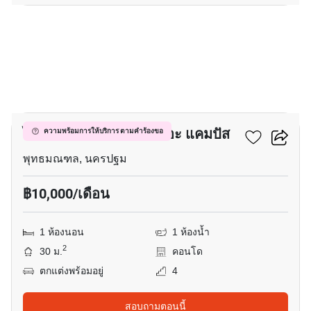
7
ไอ คอนโด ศาลายา 2 เดอะ แคมปัส
ความพร้อมการให้บริการ ตามคำร้องขอ
พุทธมณฑล, นครปฐม
฿10,000/เดือน
1 ห้องนอน
1 ห้องน้ำ
2
30 ม.
คอนโด
ตกแต่งพร้อมอยู่
4
สอบถามตอนนี้