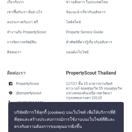
เกี่ยวกับเรา
ข่าวอสังหาฯ ในประเทศไทย
เช่า/ซื้อกับเรา ดีอย่างไร
ข้อแนะนำเกี่ยวกับอสังหาฯ
ลงประกาศกับเรา ฟรี
ไลฟ์สไตล์
ทำงานกับ PropertyScout
Property Service Guide
การจัดการทรัพย์สิน
คำศัพท์ที่ควรรู้เกี่ยวกับอสังหาฯ
ติดต่อเรา
แผนผังเว็บไซต์
ติดต่อเรา
PropertyScout Thailand
PropertyScout
117/17 ชั้น 15 อาคารปานจิตต์
ทาวเวอร์ ซอยสุขุมวิท 55 ถนนสุขุมวิท
@propertyscout
แขวงคลองตันเหนือ เขตวัฒนา
กรุงเทพมหานคร 10110
+66 92 264 3444
+66 92 264 3444
บริษัทมีการใช้คุกกี้ (cookies) บนเว็บไซต์ เพื่อให้บริการที่ดี
ที่สุดและสร้างประสบการณ์การใช้งานบนเว็บไซต์ที่ดีและ
contact@propertyscout.co.th
ตรงกับความต้องการของคุณมากยิ่งขึ้น