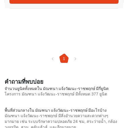
1
คำถามที่พบบ่อย
จำนวนยูนิตทั้งหมดใน มัณฑนา แจ้งวัฒนะ-ราชพฤกษ์ มีกี่ยูนิต
โครงการ มัณฑนา แจ้งวัฒนะ-ราชพฤกษ์ มีทั้งหมด 377 ยูนิต
พื้นที่ส่วนกลางใน มัณฑนา แจ้งวัฒนะ-ราชพฤกษ์ มีอะไรบ้าง
มัณฑนา แจ้งวัฒนะ-ราชพฤกษ์ มีสิ่งอำนวยความสะดวกต่างๆ
มากมาย เช่น ระบบรักษาความปลอดภัย 24 ชม, สระว่ายน้ำ, กล้อง
วงจรปิด, สวน, คลับเฮ้าส์, และอีกมายมาย