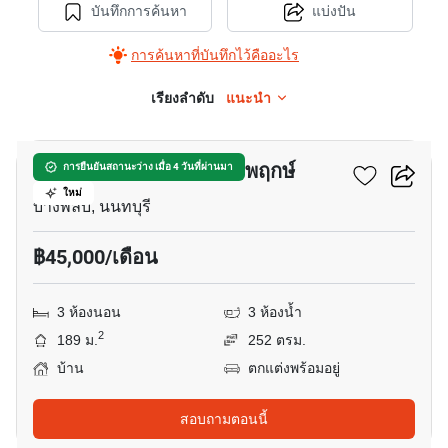
บันทึกการค้นหา
แบ่งปัน
การค้นหาที่บันทึกไว้คืออะไร
เรียงลำดับ
แนะนำ
9
มัณฑนา แจ้งวัฒนะ-ราชพฤกษ์
การยืนยันสถานะว่าง เมื่อ 4 วันที่ผ่านมา
ใหม่
บางพลับ, นนทบุรี
฿45,000/เดือน
3 ห้องนอน
3 ห้องน้ำ
2
189 ม.
252 ตรม.
บ้าน
ตกแต่งพร้อมอยู่
สอบถามตอนนี้