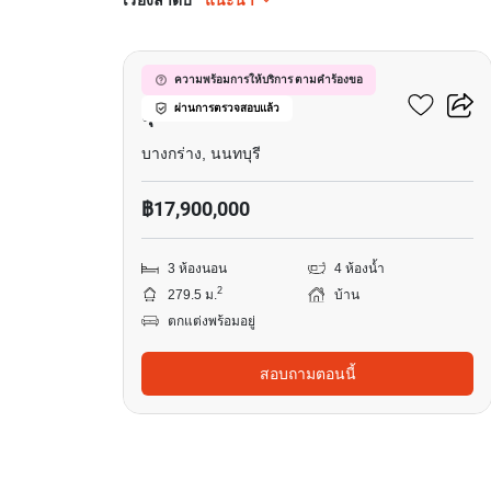
เรียงลำดับ
แนะนำ
14
เดอะ มาสเตอร์ เอกมัย-
ความพร้อมการให้บริการ ตามคำร้องขอ
ผ่านการตรวจสอบแล้ว
สุคนธสวัสดิ์
บางกร่าง, นนทบุรี
฿17,900,000
3 ห้องนอน
4 ห้องน้ำ
2
279.5 ม.
บ้าน
ตกแต่งพร้อมอยู่
สอบถามตอนนี้