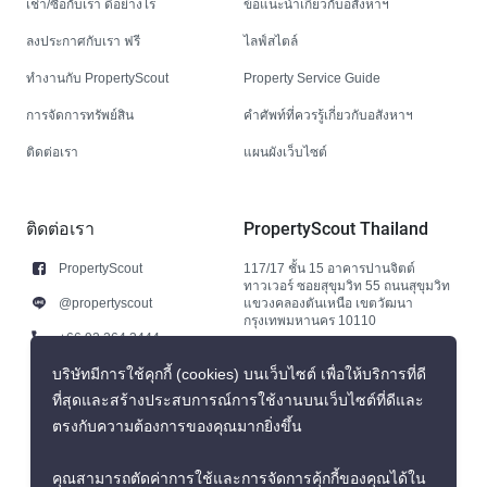
เช่า/ซื้อกับเรา ดีอย่างไร
ข้อแนะนำเกี่ยวกับอสังหาฯ
ลงประกาศกับเรา ฟรี
ไลฟ์สไตล์
ทำงานกับ PropertyScout
Property Service Guide
การจัดการทรัพย์สิน
คำศัพท์ที่ควรรู้เกี่ยวกับอสังหาฯ
ติดต่อเรา
แผนผังเว็บไซต์
ติดต่อเรา
PropertyScout Thailand
PropertyScout
117/17 ชั้น 15 อาคารปานจิตต์
ทาวเวอร์ ซอยสุขุมวิท 55 ถนนสุขุมวิท
@propertyscout
แขวงคลองตันเหนือ เขตวัฒนา
กรุงเทพมหานคร 10110
+66 92 264 3444
+66 92 264 3444
บริษัทมีการใช้คุกกี้ (cookies) บนเว็บไซต์ เพื่อให้บริการที่ดี
ที่สุดและสร้างประสบการณ์การใช้งานบนเว็บไซต์ที่ดีและ
contact@propertyscout.co.th
ตรงกับความต้องการของคุณมากยิ่งขึ้น
คุณสามารถตัดค่าการใช้และการจัดการคุ้กกี้ของคุณได้ใน