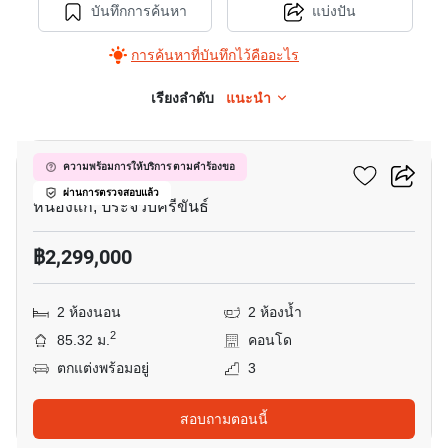
บันทึกการค้นหา
แบ่งปัน
การค้นหาที่บันทึกไว้คืออะไร
เรียงลำดับ
แนะนำ
5
ออร์คิด สวีท เพลซ หัวหิน
ความพร้อมการให้บริการ ตามคำร้องขอ
ผ่านการตรวจสอบแล้ว
หนองแก, ประจวบคีรีขันธ์
฿2,299,000
2 ห้องนอน
2 ห้องน้ำ
2
85.32 ม.
คอนโด
ตกแต่งพร้อมอยู่
3
สอบถามตอนนี้