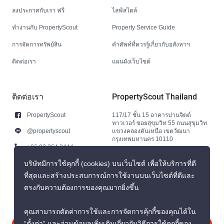
ลงประกาศกับเรา ฟรี
ไลฟ์สไตล์
ทำงานกับ PropertyScout
Property Service Guide
การจัดการทรัพย์สิน
คำศัพท์ที่ควรรู้เกี่ยวกับอสังหาฯ
ติดต่อเรา
แผนผังเว็บไซต์
ติดต่อเรา
PropertyScout Thailand
PropertyScout
117/17 ชั้น 15 อาคารปานจิตต์
ทาวเวอร์ ซอยสุขุมวิท 55 ถนนสุขุมวิท
@propertyscout
แขวงคลองตันเหนือ เขตวัฒนา
กรุงเทพมหานคร 10110
+66 92 264 3444
+66 92 264 3444
บริษัทมีการใช้คุกกี้ (cookies) บนเว็บไซต์ เพื่อให้บริการที่ดี
ที่สุดและสร้างประสบการณ์การใช้งานบนเว็บไซต์ที่ดีและ
contact@propertyscout.co.th
ตรงกับความต้องการของคุณมากยิ่งขึ้น
คุณสามารถตัดค่าการใช้และการจัดการคุ้กกี้ของคุณได้ใน
“ตั้งค่า” และอ่านข้อมูลเพิ่มเติมเกี่ยวกับวิธีการใช้คุกกี้ของ