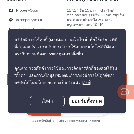
PropertyScout
117/17 ชั้น 15 อาคารปานจิตต์
ทาวเวอร์ ซอยสุขุมวิท 55 ถนนสุขุมวิท
@propertyscout
แขวงคลองตันเหนือ เขตวัฒนา
กรุงเทพมหานคร 10110
+66 92 264 3444
+66 92 264 3444
บริษัทมีการใช้คุกกี้ (cookies) บนเว็บไซต์ เพื่อให้บริการที่ดี
ที่สุดและสร้างประสบการณ์การใช้งานบนเว็บไซต์ที่ดีและ
contact@propertyscout.co.th
ตรงกับความต้องการของคุณมากยิ่งขึ้น
คุณสามารถตัดค่าการใช้และการจัดการคุ้กกี้ของคุณได้ใน
“ตั้งค่า” และอ่านข้อมูลเพิ่มเติมเกี่ยวกับวิธีการใช้คุกกี้ของ
ติดต่อเรา
บริษัทได้ในนโยบายความเป็นส่วนตัว
[ลิงก์]
.
ตั้งค่า
ยอมรับทั้งหมด
สอบถามตอนนี้
© สงวนลิขสิทธิ์ พ.ศ. 2569 PropertyScout Thailand
นโยบายความเป็นส่วนตัว
ข้อตกลงและเงื่อนไข