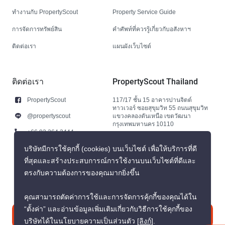
ทำงานกับ PropertyScout
Property Service Guide
การจัดการทรัพย์สิน
คำศัพท์ที่ควรรู้เกี่ยวกับอสังหาฯ
ติดต่อเรา
แผนผังเว็บไซต์
ติดต่อเรา
PropertyScout Thailand
PropertyScout
117/17 ชั้น 15 อาคารปานจิตต์
ทาวเวอร์ ซอยสุขุมวิท 55 ถนนสุขุมวิท
@propertyscout
แขวงคลองตันเหนือ เขตวัฒนา
กรุงเทพมหานคร 10110
+66 92 264 3444
+66 92 264 3444
บริษัทมีการใช้คุกกี้ (cookies) บนเว็บไซต์ เพื่อให้บริการที่ดี
ที่สุดและสร้างประสบการณ์การใช้งานบนเว็บไซต์ที่ดีและ
contact@propertyscout.co.th
ตรงกับความต้องการของคุณมากยิ่งขึ้น
คุณสามารถตัดค่าการใช้และการจัดการคุ้กกี้ของคุณได้ใน
“ตั้งค่า” และอ่านข้อมูลเพิ่มเติมเกี่ยวกับวิธีการใช้คุกกี้ของ
ติดต่อเรา
บริษัทได้ในนโยบายความเป็นส่วนตัว
[ลิงก์]
.