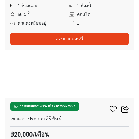
1 ห้องนอน
1 ห้องน้ำ
2
56 ม.
คอนโด
ตกแต่งพร้อมอยู่
1
สอบถามตอนนี้
11
วันเวลา หัวหิน-เขาเต่า
การยืนยันสถานะว่าง เมื่อ 2 เดือนที่ผ่านมา
เขาเต่า, ประจวบคีรีขันธ์
฿20,000/เดือน