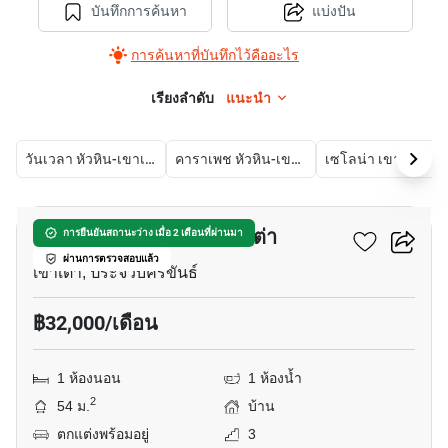
บันทึกการค้นหา
แบ่งปัน
การค้นหาที่บันทึกไว้คืออะไร
เรียงลำดับ
แนะนำ
วันเวลา หัวหิน-เขาเต่า
คาราเพช หัวหิน-เขาเต่า
เซโลน่า เขาเต่า
20
บ้าน 1-ห้องนอน ใกล้ เขาเต่า
การยืนยันสถานะว่าง เมื่อ 2 เดือนที่ผ่านมา
ผ่านการตรวจสอบแล้ว
เขาเต่า, ประจวบคีรีขันธ์
฿32,000/เดือน
1 ห้องนอน
1 ห้องน้ำ
2
54 ม.
บ้าน
ตกแต่งพร้อมอยู่
3