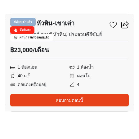
12
คาราเพช หัวหิน-เขาเต่า
ปล่อยเช่าแล้ว
ดีลพิเศษ
เมมโมรี่ เฮาส์ คาเฟ่ หัวหิน, ประจวบคีรีขันธ์
ผ่านการตรวจสอบแล้ว
฿23,000/เดือน
1 ห้องนอน
1 ห้องน้ำ
2
40 ม.
คอนโด
ตกแต่งพร้อมอยู่
4
สอบถามตอนนี้