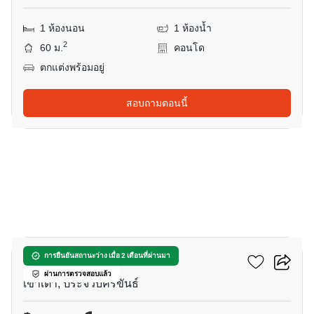
1 ห้องนอน
1 ห้องน้ำ
2
60 ม.
คอนโด
ตกแต่งพร้อมอยู่
สอบถามตอนนี้
10
วันเวลา หัวหิน-เขาเต่า
การยืนยันสถานะว่าง เมื่อ 2 เดือนที่ผ่านมา
ผ่านการตรวจสอบแล้ว
เขาเต่า, ประจวบคีรีขันธ์