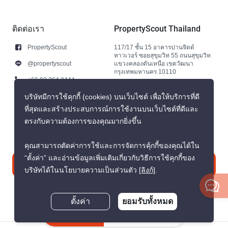
ติดต่อเรา
PropertyScout Thailand
PropertyScout
117/17 ชั้น 15 อาคารปานจิตต์
ทาวเวอร์ ซอยสุขุมวิท 55 ถนนสุขุมวิท
@propertyscout
แขวงคลองตันเหนือ เขตวัฒนา
กรุงเทพมหานคร 10110
+66 92 264 3444
+66 92 264 3444
บริษัทมีการใช้คุกกี้ (cookies) บนเว็บไซต์ เพื่อให้บริการที่ดี
ที่สุดและสร้างประสบการณ์การใช้งานบนเว็บไซต์ที่ดีและ
contact@propertyscout.co.th
ตรงกับความต้องการของคุณมากยิ่งขึ้น
คุณสามารถตัดค่าการใช้และการจัดการคุ้กกี้ของคุณได้ใน
“ตั้งค่า” และอ่านข้อมูลเพิ่มเติมเกี่ยวกับวิธีการใช้คุกกี้ของ
ติดต่อเรา
บริษัทได้ในนโยบายความเป็นส่วนตัว
[ลิงก์]
.
ตั้งค่า
ยอมรับทั้งหมด
สอบถามตอนนี้