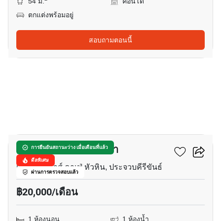
54 ม.
คอนโด
ตกแต่งพร้อมอยู่
สอบถามตอนนี้
11
คาราเพช หัวหิน-เขาเต่า
การยืนยันสถานะว่าง เมื่อเดือนที่แล้ว
ดีลพิเศษ
เมมโมรี่ เฮาส์ คาเฟ่ หัวหิน, ประจวบคีรีขันธ์
ผ่านการตรวจสอบแล้ว
฿20,000/เดือน
1 ห้องนอน
1 ห้องน้ำ