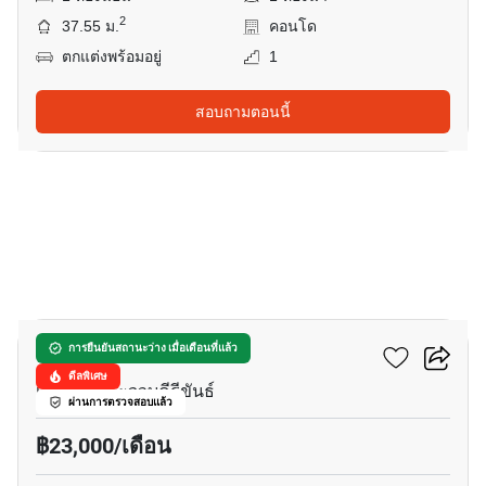
2
37.55 ม.
คอนโด
ตกแต่งพร้อมอยู่
1
สอบถามตอนนี้
7
วันเวลา หัวหิน-เขาเต่า
การยืนยันสถานะว่าง เมื่อเดือนที่แล้ว
ดีลพิเศษ
เขาเต่า, ประจวบคีรีขันธ์
ผ่านการตรวจสอบแล้ว
฿23,000/เดือน