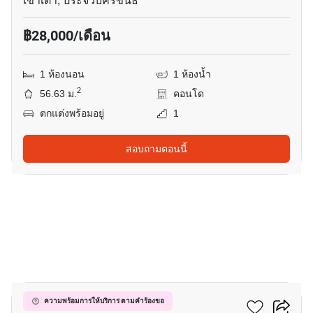
เขาเต่า, ประจวบคีรีขันธ์
฿28,000/เดือน
1 ห้องนอน
1 ห้องน้ำ
2
56.63 ม.
คอนโด
ตกแต่งพร้อมอยู่
1
สอบถามตอนนี้
18
คาราเพช หัวหิน-เขาเต่า
ความพร้อมการให้บริการ ตามคำร้องขอ