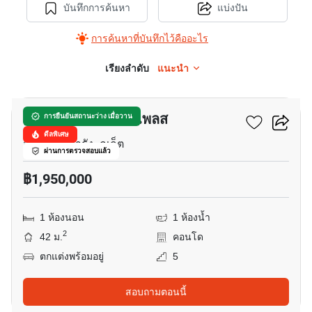
บันทึกการค้นหา
แบ่งปัน
การค้นหาที่บันทึกไว้คืออะไร
เรียงลำดับ
แนะนำ
12
พนาสนคอนโดกรีนเพลส
การยืนยันสถานะว่าง เมื่อวาน
ดีลพิเศษ
จุดชมวิวเขารัง, ภูเก็ต
ผ่านการตรวจสอบแล้ว
฿1,950,000
1 ห้องนอน
1 ห้องน้ำ
2
42 ม.
คอนโด
ตกแต่งพร้อมอยู่
5
สอบถามตอนนี้