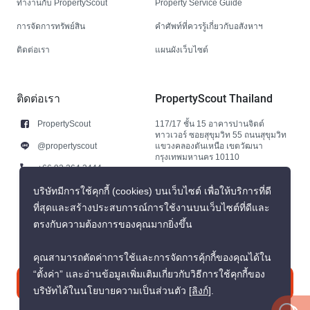
ทำงานกับ PropertyScout
Property Service Guide
การจัดการทรัพย์สิน
คำศัพท์ที่ควรรู้เกี่ยวกับอสังหาฯ
ติดต่อเรา
แผนผังเว็บไซต์
ติดต่อเรา
PropertyScout Thailand
PropertyScout
117/17 ชั้น 15 อาคารปานจิตต์
ทาวเวอร์ ซอยสุขุมวิท 55 ถนนสุขุมวิท
@propertyscout
แขวงคลองตันเหนือ เขตวัฒนา
กรุงเทพมหานคร 10110
+66 92 264 3444
+66 92 264 3444
บริษัทมีการใช้คุกกี้ (cookies) บนเว็บไซต์ เพื่อให้บริการที่ดี
ที่สุดและสร้างประสบการณ์การใช้งานบนเว็บไซต์ที่ดีและ
contact@propertyscout.co.th
ตรงกับความต้องการของคุณมากยิ่งขึ้น
คุณสามารถตัดค่าการใช้และการจัดการคุ้กกี้ของคุณได้ใน
“ตั้งค่า” และอ่านข้อมูลเพิ่มเติมเกี่ยวกับวิธีการใช้คุกกี้ของ
ติดต่อเรา
บริษัทได้ในนโยบายความเป็นส่วนตัว
[ลิงก์]
.