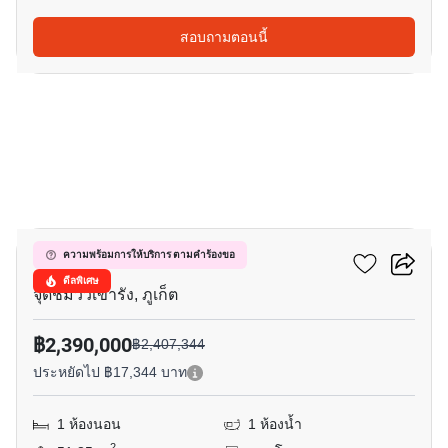
สอบถามตอนนี้
4
พนาสนคอนโดกรีนเพลส
ความพร้อมการให้บริการ ตามคำร้องขอ
ดีลพิเศษ
จุดชมวิวเขารัง, ภูเก็ต
฿2,390,000
฿2,407,344
ประหยัดไป ฿17,344 บาท
1 ห้องนอน
1 ห้องน้ำ
2