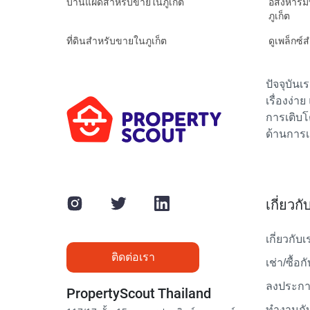
บ้านแฝดสำหรับขายในภูเก็ต
อสังหาริ
ภูเก็ต
ที่ดินสำหรับขายในภูเก็ต
ดูเพล็กซ์
ปัจจุบัน
เรื่องง่า
การเติบโ
ด้านการเ
เกี่ยวก
เกี่ยวกับเ
ติดต่อเรา
เช่า/ซื้อก
ลงประกาศ
PropertyScout Thailand