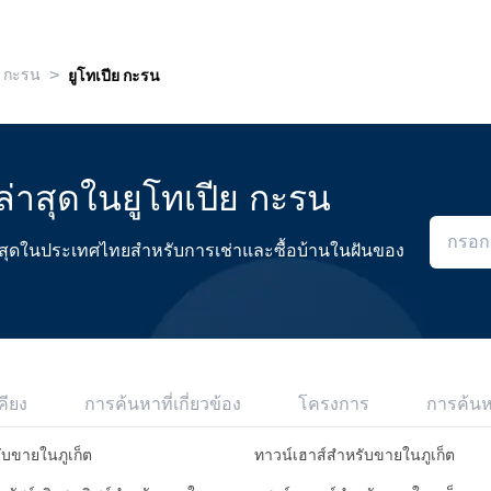
>
กะรน
ยูโทเปีย กะรน
่าสุดในยูโทเปีย กะรน
ดีที่สุดในประเทศไทยสำหรับการเช่าและซื้อบ้านในฝันของ
คียง
การค้นหาที่เกี่ยวข้อง
โครงการ
การค้น
ับขายในภูเก็ต
ทาวน์เฮาส์สำหรับขายในภูเก็ต