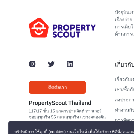
ปัจจุบัน
เรื่องง่า
การเติบโ
ด้านการเ
เกี่ยวก
เกี่ยวกับเ
ติดต่อเรา
เช่า/ซื้อก
ลงประกาศ
PropertyScout Thailand
ทำงานกับ
117/17 ชั้น 15 อาคารปานจิตต์ ทาวเวอร์
ซอยสุขุมวิท 55 ถนนสุขุมวิท แขวงคลองตัน
การจัดกา
เหนือ เขตวัฒนา กรุงเทพมหานคร 10110
ติดต่อเรา
บริษัทมีการใช้คุกกี้ (cookies) บนเว็บไซต์ เพื่อให้บริการที่ดีที