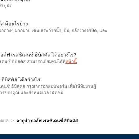
0 ยูนิต
คัส มีอะไรบ้าง
วกต่างๆ มากมาย เช่น สระว่ายน้ำ, ยิม, กล้องวงจรปิด, และ
อล์ฟ เรสซิเดนซ์ ฮิบิสคัส ได้อย่างไร?
ดนซ์ ฮิบิสคัส สามารถเยี่ยมชมได้ที่
หน้านี้
ฮิบิสคัส ได้อย่างไร
เดนซ์ ฮิบิสคัส กรุณากรอกแบบฟอร์ม เพื่อให้ทีมงานผู้
งการของคุณ และกำหนดเวลานัดชม
>
งทะเล
ลากูน่า กอล์ฟ เรสซิเดนซ์ ฮิบิสคัส