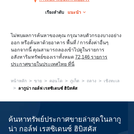
ลา
กู
เรียงลำดับ
แนะนำ
น่า
กอล์ฟ
ไม่พบผลการค้นหาของคุณ กรุณาลบตัวกรองบางอย่าง
เรส
ออก หรือค้นหาด้วยอาคาร พื้นที่ / การตั้งค่าอื่นๆ
ซิ
นอกจากนี้ คุณสามารถลองเข้าไปดูในรายการ
เดน
อสังหาริมทรัพย์ของเราทั้งหมด
72,146 รายการ
ซ์
ประกาศขายในประเทศไทย ที่นี่
ฮิ
บิ
>
>
>
>
>
หน้าหลัก
ขาย
คอนโด
ภูเก็ต
ถลาง
เชิงทะเล
สคัส,
>
ลากูน่า กอล์ฟ เรสซิเดนซ์ ฮิบิสคัส
1
ห้อง
นอน
ค้นหาทรัพย์ประกาศขายล่าสุดในลากู
น่า กอล์ฟ เรสซิเดนซ์ ฮิบิสคัส