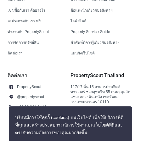
เช่า/ซื้อกับเรา ดีอย่างไร
ข้อแนะนำเกี่ยวกับอสังหาฯ
ลงประกาศกับเรา ฟรี
ไลฟ์สไตล์
ทำงานกับ PropertyScout
Property Service Guide
การจัดการทรัพย์สิน
คำศัพท์ที่ควรรู้เกี่ยวกับอสังหาฯ
ติดต่อเรา
แผนผังเว็บไซต์
ติดต่อเรา
PropertyScout Thailand
PropertyScout
117/17 ชั้น 15 อาคารปานจิตต์
ทาวเวอร์ ซอยสุขุมวิท 55 ถนนสุขุมวิท
@propertyscout
แขวงคลองตันเหนือ เขตวัฒนา
กรุงเทพมหานคร 10110
+66 92 264 3444
+66 92 264 3444
บริษัทมีการใช้คุกกี้ (cookies) บนเว็บไซต์ เพื่อให้บริการที่ดี
ที่สุดและสร้างประสบการณ์การใช้งานบนเว็บไซต์ที่ดีและ
contact@propertyscout.co.th
ตรงกับความต้องการของคุณมากยิ่งขึ้น