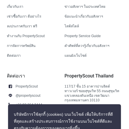
เกี่ยวกับเรา
ข่าวอสังหาฯ ในประเทศไทย
เช่า/ซื้อกับเรา ดีอย่างไร
ข้อแนะนำเกี่ยวกับอสังหาฯ
ลงประกาศกับเรา ฟรี
ไลฟ์สไตล์
ทำงานกับ PropertyScout
Property Service Guide
การจัดการทรัพย์สิน
คำศัพท์ที่ควรรู้เกี่ยวกับอสังหาฯ
ติดต่อเรา
แผนผังเว็บไซต์
ติดต่อเรา
PropertyScout Thailand
PropertyScout
117/17 ชั้น 15 อาคารปานจิตต์
ทาวเวอร์ ซอยสุขุมวิท 55 ถนนสุขุมวิท
@propertyscout
แขวงคลองตันเหนือ เขตวัฒนา
กรุงเทพมหานคร 10110
+66 92 264 3444
+66 92 264 3444
บริษัทมีการใช้คุกกี้ (cookies) บนเว็บไซต์ เพื่อให้บริการที่ดี
ที่สุดและสร้างประสบการณ์การใช้งานบนเว็บไซต์ที่ดีและ
contact@propertyscout.co.th
ตรงกับความต้องการของคุณมากยิ่งขึ้น